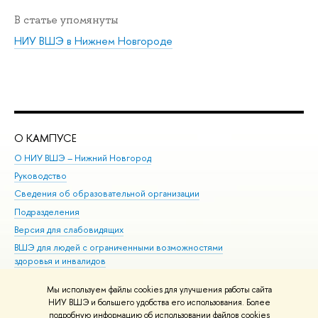
В статье упомянуты
НИУ ВШЭ в Нижнем Новгороде
О КАМПУСЕ
ОБ
О НИУ ВШЭ – Нижний Новгород
Бак
Руководство
Маг
Сведения об образовательной организации
Вт
Подразделения
Вы
Версия для слабовидящих
Ку
ВШЭ для людей с ограниченными возможностями
Пр
здоровья и инвалидов
Рег
Единая платежная страница
Яз
Мы используем файлы cookies для улучшения работы сайта
Вы
НИУ ВШЭ и большего удобства его использования. Более
подробную информацию об использовании файлов cookies