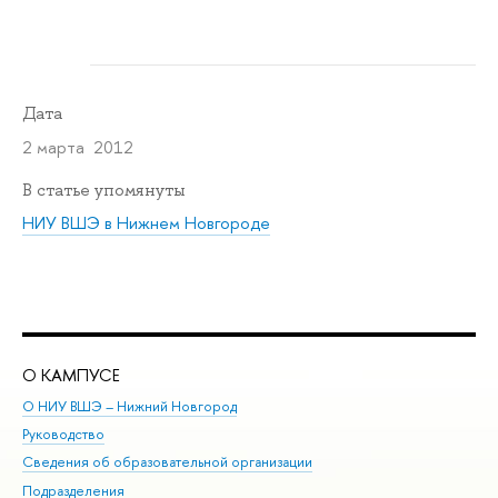
Дата
2 марта 2012
В статье упомянуты
НИУ ВШЭ в Нижнем Новгороде
О КАМПУСЕ
ОБ
О НИУ ВШЭ – Нижний Новгород
Бак
Руководство
Маг
Сведения об образовательной организации
Вт
Подразделения
Вы