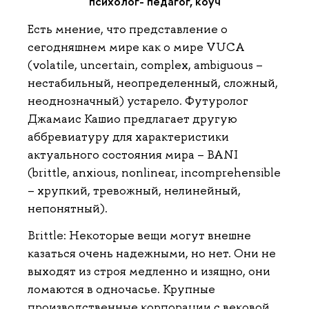
психолог- педагог, коуч
Есть мнение, что представление о
сегодняшнем мире как о мире VUCA
(volatile, uncertain, complex, ambiguous –
нестабильный, неопределенный, сложный,
неоднозначный) устарело. Футуролог
Джамаис Кашио предлагает другую
аббревиатуру для характеристики
актуального состояния мира – BANI
(brittle, аnxious, nonlinear, incomprehensible
– хрупкий, тревожный, нелинейный,
непонятный).
Brittle: Некоторые вещи могут внешне
казаться очень надежными, но нет. Они не
выходят из строя медленно и изящно, они
ломаются в одночасье. Крупные
производственные корпорации с вековой