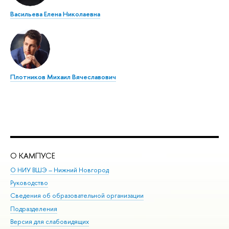
Васильева Елена Николаевна
Плотников Михаил Вячеславович
О КАМПУСЕ
ОБ
О НИУ ВШЭ – Нижний Новгород
Бак
Руководство
Маг
Сведения об образовательной организации
Вт
Подразделения
Вы
Версия для слабовидящих
Ку