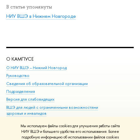
В статье упомянуты
НИУ ВШЭ в Нижнем Новгороде
О КАМПУСЕ
ОБ
О НИУ ВШЭ – Нижний Новгород
Бак
Руководство
Маг
Сведения об образовательной организации
Вт
Подразделения
Вы
Версия для слабовидящих
Ку
ВШЭ для людей с ограниченными возможностями
Пр
здоровья и инвалидов
Рег
Единая платежная страница
Яз
Мы используем файлы cookies для улучшения работы сайта
Вы
НИУ ВШЭ и большего удобства его использования. Более
подробную информацию об использовании файлов cookies
Обр