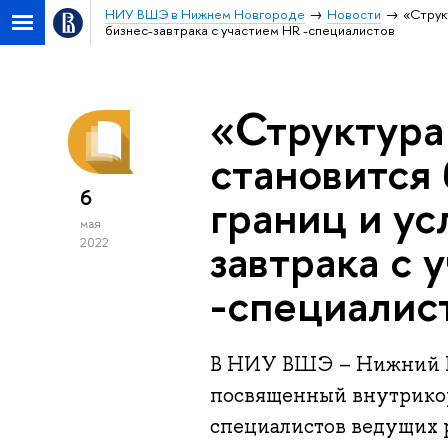
НИУ ВШЭ в Нижнем Новгороде
Новости
«Струк
бизнес-завтрака с участием HR -специалистов
«Структура
становится
6
границ и ус
мая
завтрака с 
2022
-специалис
В НИУ ВШЭ – Нижний Но
посвященный внутрико
специалистов ведущих