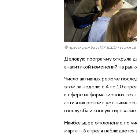
© пресс-служба НИУ ВШЭ - Нижний
Деловую программу открыла ди
аналитикой изменений на рынк
Число активных резюме послед
этом за неделю с 4 по 10 апр
в сфере информационных техно
активных резюме уменьшилось 
госслужба и консультирование
Наибольшее отклонение по чис
марта – 3 апреля наблюдается 