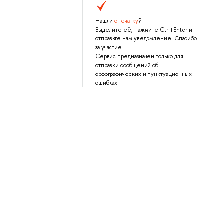
Нашли
опечатку
?
Выделите её, нажмите Ctrl+Enter и
отправьте нам уведомление. Спасибо
за участие!
Сервис предназначен только для
отправки сообщений об
орфографических и пунктуационных
ошибках.