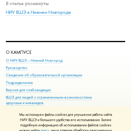
В статье упомянуты
НИУ ВШЭ в Нижнем Новгороде
О КАМПУСЕ
ОБ
О НИУ ВШЭ – Нижний Новгород
Бак
Руководство
Маг
Сведения об образовательной организации
Вт
Подразделения
Вы
Версия для слабовидящих
Ку
ВШЭ для людей с ограниченными возможностями
Пр
здоровья и инвалидов
Рег
Единая платежная страница
Яз
Мы используем файлы cookies для улучшения работы сайта
Вы
НИУ ВШЭ и большего удобства его использования. Более
подробную информацию об использовании файлов cookies
Обр
можно найти
здесь
, наши правила обработки персональных