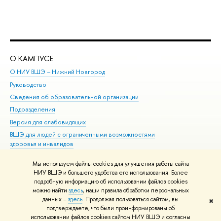
О КАМПУСЕ
ОБ
О НИУ ВШЭ – Нижний Новгород
Бак
Руководство
Маг
Сведения об образовательной организации
Вт
Подразделения
Вы
Версия для слабовидящих
Ку
ВШЭ для людей с ограниченными возможностями
Пр
здоровья и инвалидов
Рег
Единая платежная страница
Яз
Мы используем файлы cookies для улучшения работы сайта
Вы
НИУ ВШЭ и большего удобства его использования. Более
подробную информацию об использовании файлов cookies
Обр
можно найти
здесь
, наши правила обработки персональных
данных –
здесь
. Продолжая пользоваться сайтом, вы
✖
Редактору
подтверждаете, что были проинформированы об
© НИУ ВШЭ 1993–2026
Адреса и контакты
Условия использования
использовании файлов cookies сайтом НИУ ВШЭ и согласны