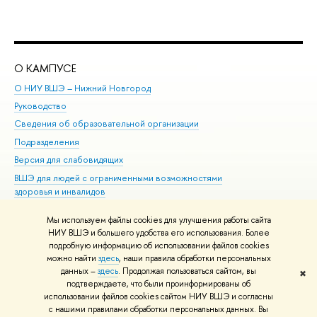
О КАМПУСЕ
ОБ
О НИУ ВШЭ – Нижний Новгород
Бак
Руководство
Маг
Сведения об образовательной организации
Вт
Подразделения
Вы
Версия для слабовидящих
Ку
ВШЭ для людей с ограниченными возможностями
Пр
здоровья и инвалидов
Рег
Единая платежная страница
Яз
Мы используем файлы cookies для улучшения работы сайта
Вы
НИУ ВШЭ и большего удобства его использования. Более
подробную информацию об использовании файлов cookies
Обр
можно найти
здесь
, наши правила обработки персональных
данных –
здесь
. Продолжая пользоваться сайтом, вы
✖
Редактору
подтверждаете, что были проинформированы об
© НИУ ВШЭ 1993–2026
Адреса и контакты
Условия использования
использовании файлов cookies сайтом НИУ ВШЭ и согласны
с нашими правилами обработки персональных данных. Вы
материалов
Политика конфиденциальности
Карта сайта