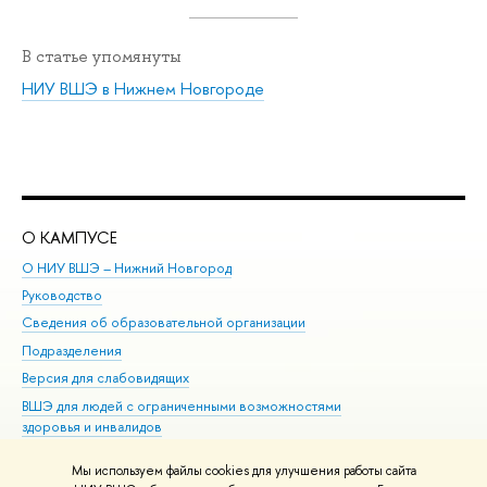
В статье упомянуты
НИУ ВШЭ в Нижнем Новгороде
О КАМПУСЕ
ОБ
О НИУ ВШЭ – Нижний Новгород
Бак
Руководство
Маг
Сведения об образовательной организации
Вт
Подразделения
Вы
Версия для слабовидящих
Ку
ВШЭ для людей с ограниченными возможностями
Пр
здоровья и инвалидов
Рег
Единая платежная страница
Яз
Мы используем файлы cookies для улучшения работы сайта