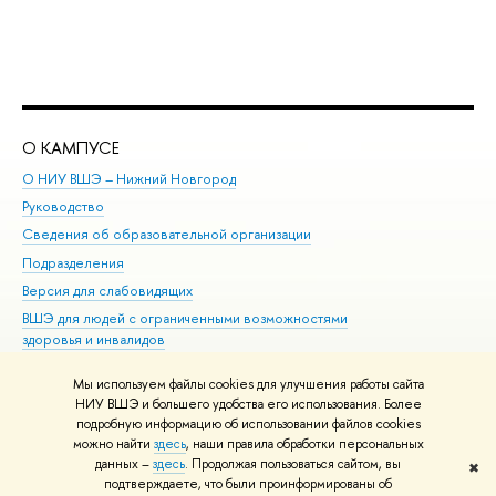
О КАМПУСЕ
ОБ
О НИУ ВШЭ – Нижний Новгород
Бак
Руководство
Маг
Сведения об образовательной организации
Вт
Подразделения
Вы
Версия для слабовидящих
Ку
ВШЭ для людей с ограниченными возможностями
Пр
здоровья и инвалидов
Рег
Единая платежная страница
Яз
Мы используем файлы cookies для улучшения работы сайта
Вы
НИУ ВШЭ и большего удобства его использования. Более
подробную информацию об использовании файлов cookies
Обр
можно найти
здесь
, наши правила обработки персональных
данных –
здесь
. Продолжая пользоваться сайтом, вы
✖
Редактору
подтверждаете, что были проинформированы об