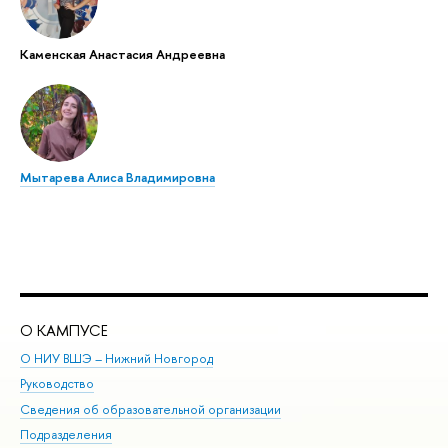
Каменская Анастасия Андреевна
Мытарева Алиса Владимировна
О КАМПУСЕ
ОБ
О НИУ ВШЭ – Нижний Новгород
Бак
Руководство
Маг
Сведения об образовательной организации
Вт
Подразделения
Вы