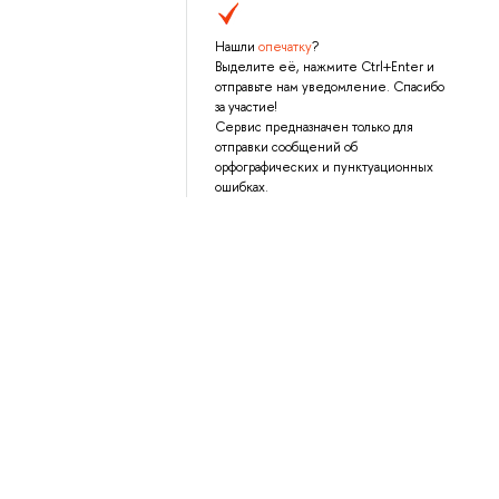
Нашли
опечатку
?
Выделите её, нажмите Ctrl+Enter и
отправьте нам уведомление. Спасибо
за участие!
Сервис предназначен только для
отправки сообщений об
орфографических и пунктуационных
ошибках.