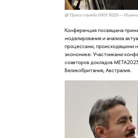
@ Пресс-служба НИУ ВШЭ — Нижни
Конференция посвящена прим
моделирования и анализа акту
процессами, происходящими не
экономике. Участниками конфе
соавторов докладов META2023 
Великобритания, Австралия.