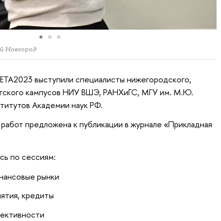
й Новгород
TA2023 выступили специалисты нижегородского,
ргского кампусов НИУ ВШЭ, РАНХиГС, МГУ им. М.Ю.
титутов Академии наук РФ.
работ предложена к публикации в журнале «Прикладная
сь по сессиям:
нансовые рынки
иятия, кредиты
фективности