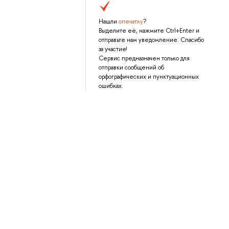
Нашли
опечатку
?
Выделите её, нажмите Ctrl+Enter и
отправьте нам уведомление. Спасибо
за участие!
Сервис предназначен только для
отправки сообщений об
орфографических и пунктуационных
ошибках.