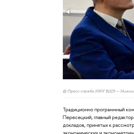
@ Пресс-служба НИУ ВШЭ — Нижни
Традиционно программный ком
Пересецкий, главный редактор
докладов, принятых к рассмот
экономических и эконометриче