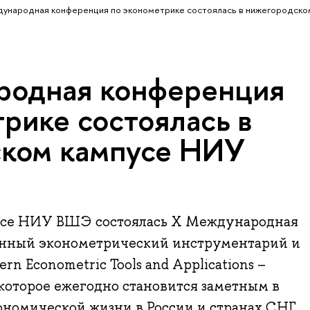
ународная конференция по эконометрике состоялась в нижегородско
родная конференция
рике состоялась в
ком кампусе НИУ
усе НИУ ВШЭ состоялась X Международная
нный эконометрический инструментарий и
n Econometric Tools and Applications –
которое ежегодно становится заметным в
номической жизни в России и странах СНГ.