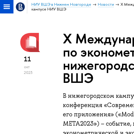
НИУ ВШЭ в Нижнем Новгороде
Новости
Х Межд
кампусе НИУ ВШЭ
Х Междуна
по экономет
11
нижегородс
окт
ВШЭ
2023
В нижегородском камп
конференция «Совреме
его приложения» («Moder
META2023») – событие, 
эконометрической и эко