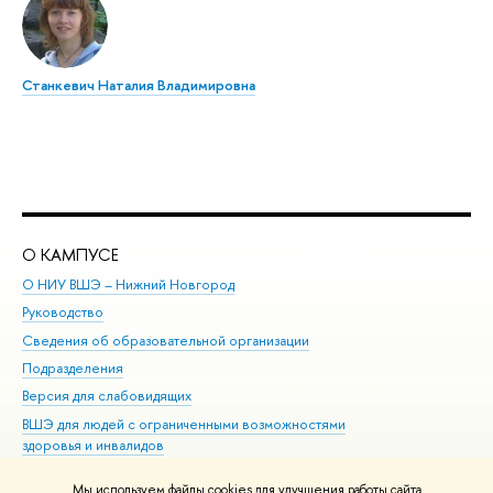
Станкевич Наталия Владимировна
О КАМПУСЕ
ОБ
О НИУ ВШЭ – Нижний Новгород
Бак
Руководство
Маг
Сведения об образовательной организации
Вт
Подразделения
Вы
Версия для слабовидящих
Ку
ВШЭ для людей с ограниченными возможностями
Пр
здоровья и инвалидов
Рег
Единая платежная страница
Яз
Мы используем файлы cookies для улучшения работы сайта