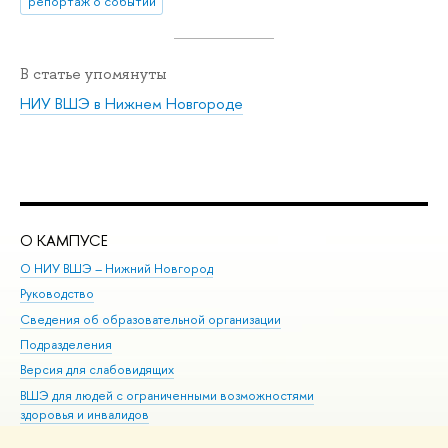
репортаж о событии
В статье упомянуты
НИУ ВШЭ в Нижнем Новгороде
О КАМПУСЕ
ОБ
О НИУ ВШЭ – Нижний Новгород
Бак
Руководство
Маг
Сведения об образовательной организации
Вт
Подразделения
Вы
Версия для слабовидящих
Ку
ВШЭ для людей с ограниченными возможностями
Пр
здоровья и инвалидов
Рег
Единая платежная страница
Яз