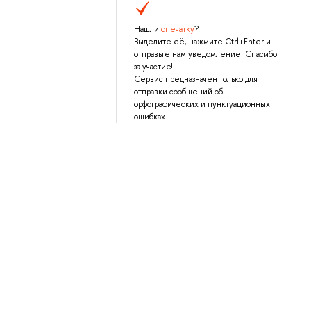
Нашли
опечатку
?
Выделите её, нажмите Ctrl+Enter и
отправьте нам уведомление. Спасибо
за участие!
Сервис предназначен только для
отправки сообщений об
орфографических и пунктуационных
ошибках.