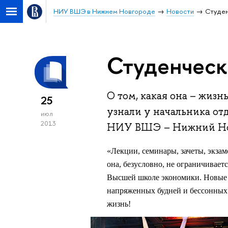
НИУ ВШЭ в Нижнем Новгороде
Новости
Студен
Студенческ
О том, какая она – жиз
25
узнали у начальника от
июл
2013
НИУ ВШЭ – Нижний Но
«Лекции, семинары, зачеты, экзам
она, безусловно, не ограничивает
Высшей школе экономики. Новые з
напряженных будней и бессонных 
жизнь!