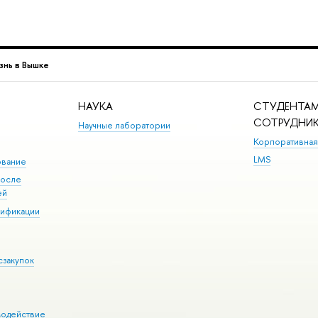
знь в Вышке
НАУКА
СТУДЕНТАМ
СОТРУДНИ
Научные лаборатории
Корпоративная
LMS
ование
после
ей
лификации
сзакупок
модействие