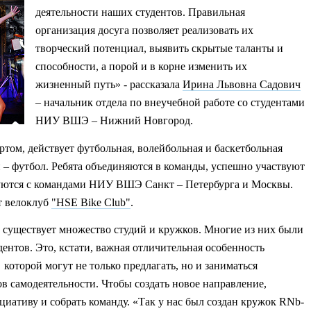
деятельности наших студентов. Правильная
организация досуга позволяет реализовать их
творческий потенциал, выявить скрытые таланты и
способности, а порой и в корне изменить их
жизненный путь» - рассказала
Ирина Львовна Садович
– начальник отдела по внеучебной работе со студентами
НИУ ВШЭ – Нижний Новгород.
том, действует футбольная, волейбольная и баскетбольная
 – футбол. Ребята объединяются в команды, успешно участвуют
нуются с командами НИУ ВШЭ Санкт – Петербурга и Москвы.
т велоклуб
"HSE Bike Club"
.
ществует множество студий и кружков. Многие из них были
ентов. Это, кстати, важная отличительная особенность
оторой могут не только предлагать, но и заниматься
в самодеятельности. Чтобы создать новое направление,
иативу и собрать команду. «Так у нас был создан кружок RNb-