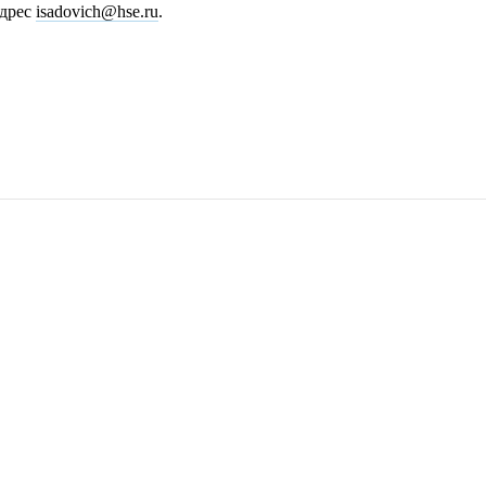
адрес
isadovich@hse.ru
.