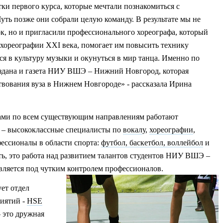
тки первого курса, которые мечтали познакомиться с
уть позже они собрали целую команду. В результате мы не
к, но и пригласили профессионального хореографа, который
 хореографии XXI века, помогает им повысить технику
я в культуру музыки и окунуться в мир танца. Именно по
оздана и газета НИУ ВШЭ – Нижний Новгород, которая
твования вуза в Нижнем Новгороде» - рассказала Ирина
тами по всем существующим направлениям работают
 – высококлассные специалисты по
вокал
у,
хореографии
,
фессионалы в области спорта:
футбол, баскетбол, воллейбол
и
сть, это работа над развитием талантов студентов НИУ ВШЭ –
ляется под чутким контролем профессионалов.
ет отдел
иятий -
HSE
 это дружная