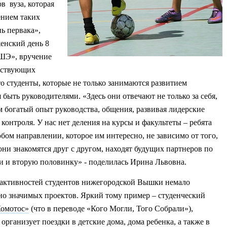
в вуза, которая
ением таких
нь первака»,
енский день 8
ШЭ», вручение
ествующих
о студенты, которые не только занимаются развитием
 быть руководителями. «Здесь они отвечают не только за себя,
ом богатый опыт руководства, общения, развивая лидерские
контроля. У нас нет деления на курсы и факультеты – ребята
бом направлении, которое им интересно, не зависимо от того,
они знакомятся друг с другом, находят будущих партнеров по
ти и вторую половинку» - поделилась Ирина Львовна.
 активностей студентов нижегородской Вышки немало
но значимых проектов. Яркий тому пример – студенческий
омотос»
(что в переводе «Кого Могли, Того Собрали»),
организует поездки в детские дома, дома ребенка, а также в