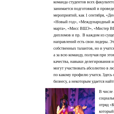
команда студентов всех факультето
занимается подготовкой и провед
мероприятий, как 1 сентября, «Де
«Новый год», «Международный ж
марта», «Мисс ВШЭ», «Мистер В
дипломов и пр. В каждом из сущ
направлений есть свои лидеры. Эт
собственных талантов, но и учатся
а за всю команду, получая при эт
качества, навыки делегирования и 
могут участвовать абсолютно в лю
по какому профилю учатся. Здесь 
бизнесу, а некоторым удается най
В числе
социаль
отряд
«К
который 