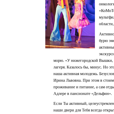
онколог
«КоМоТо
мультфи
области
Активное
бурю эм
активны
экскурс
морю. «У нижегородской Вышки, в 
лагеря. Казалось бы, минус. Но эт
наша активная молодежь. Безуслов
Ирина Львовна. При этом в стоимо
проживание и питание, а сам отды
Адлере в пансионате «Дельфин».
Если Ты активный, целеустремлен
наши двери для Тебя всегда откр