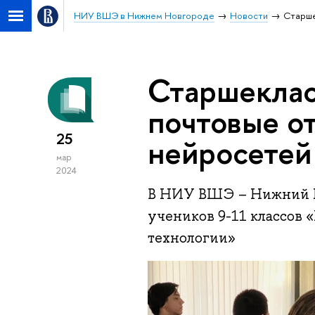
НИУ ВШЭ в Нижнем Новгороде
Новости
Старше
Старшеклас
почтовые о
25
нейросетей
мар
2024
В НИУ ВШЭ – Нижний Н
учеников 9-11 классов «
технологии»