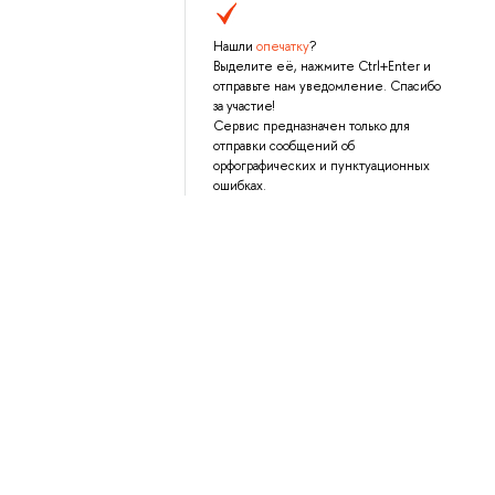
Нашли
опечатку
?
Выделите её, нажмите Ctrl+Enter и
отправьте нам уведомление. Спасибо
за участие!
Сервис предназначен только для
отправки сообщений об
орфографических и пунктуационных
ошибках.