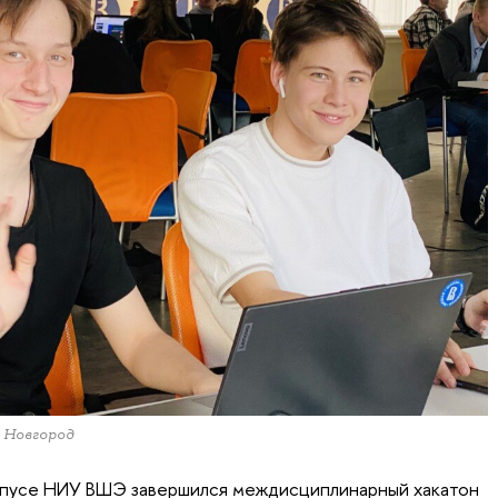
 Новгород
мпусе НИУ ВШЭ завершился междисциплинарный хакатон