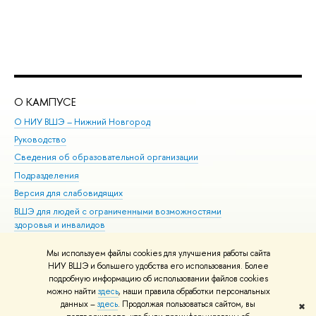
О КАМПУСЕ
ОБ
О НИУ ВШЭ – Нижний Новгород
Бак
Руководство
Маг
Сведения об образовательной организации
Вт
Подразделения
Вы
Версия для слабовидящих
Ку
ВШЭ для людей с ограниченными возможностями
Пр
здоровья и инвалидов
Рег
Единая платежная страница
Яз
Мы используем файлы cookies для улучшения работы сайта
Вы
НИУ ВШЭ и большего удобства его использования. Более
подробную информацию об использовании файлов cookies
Обр
можно найти
здесь
, наши правила обработки персональных
данных –
здесь
. Продолжая пользоваться сайтом, вы
✖
Редактору