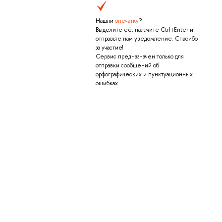
Нашли
опечатку
?
Выделите её, нажмите Ctrl+Enter и
отправьте нам уведомление. Спасибо
за участие!
Сервис предназначен только для
отправки сообщений об
орфографических и пунктуационных
ошибках.