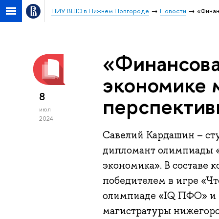
НИУ ВШЭ в Нижнем Новгороде
Новости
«Финан
«Финансова
экономике 
8
перспектив
июл
2024
Савелий Кардашин – ст
дипломант олимпиады 
экономика». В составе
победителем в игре «Чт
олимпиаде «IQ ПФО» и 
магистратуры нижегоро