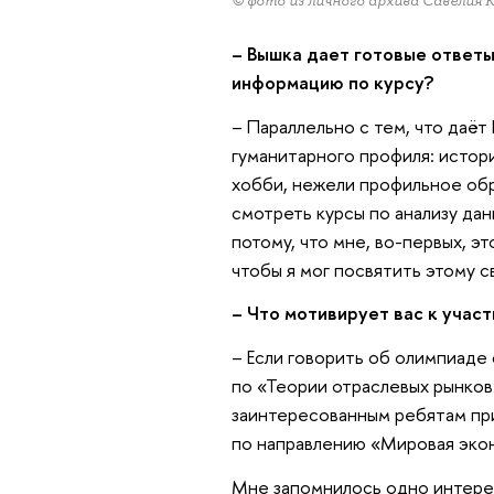
© фото из личного архива Савелия
– Вышка дает готовые ответ
информацию по курсу?
– Параллельно с тем, что даёт
гуманитарного профиля: истор
хобби, нежели профильное обр
смотреть курсы по анализу да
потому, что мне, во-первых, э
чтобы я мог посвятить этому 
– Что мотивирует вас к учас
– Если говорить об олимпиаде 
по «Теории отраслевых рынков
заинтересованным ребятам прин
по направлению «Мировая эко
Мне запомнилось одно интерес