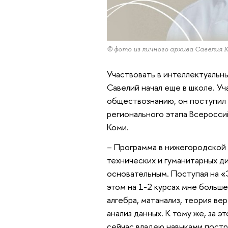
© фото из личного архива Савелия
Участвовать в интеллектуальн
Савелий начал еще в школе. Уч
обществознанию, он поступил 
регионального этапа Всеросси
Коми.
– Программа в нижегородской
технических и гуманитарных ди
основательным. Поступая на «
этом на 1-2 курсах мне больш
алгебра, матанализ, теория ве
анализ данных. К тому же, за э
сейчас владею навыками постр