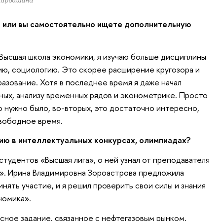
 Кардашина
ы или вы самостоятельно ищете дополнительную
 Высшая школа экономики, я изучаю больше дисциплины
ию, социологию. Это скорее расширение кругозора и
азование. Хотя в последнее время я даже начал
нных, анализу временных рядов и эконометрике. Просто
то нужно было, во-вторых, это достаточно интересно,
свободное время.
тию в интеллектуальных конкурсах, олимпиадах?
студентов «Высшая лига», о ней узнал от преподавателя
». Ирина Владимировна Зороастрова предложила
ять участие, и я решил проверить свои силы и знания
номика».
ное задание, связанное с нефтегазовым рынком.