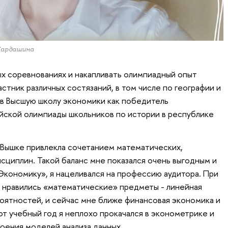
 Кардашина
ых соревнованиях и накапливать олимпиадный опыт
астник различных состязаний, в том числе по географии и
в Высшую школу экономики как победитель
йской олимпиады школьников по истории в республике
 Вышке привлекла сочетанием математических,
сциплин. Такой баланс мне показался очень выгодным и
Экономику», я нацеливался на профессию аудитора. При
е нравились «математические» предметы - линейная
роятностей, и сейчас мне ближе финансовая экономика и
тот учебный год я неплохо прокачался в эконометрике и
оения моделей анализа данных.