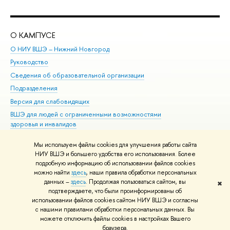
О КАМПУСЕ
ОБ
О НИУ ВШЭ – Нижний Новгород
Бак
Руководство
Маг
Сведения об образовательной организации
Вт
Подразделения
Вы
Версия для слабовидящих
Ку
ВШЭ для людей с ограниченными возможностями
Пр
здоровья и инвалидов
Рег
Единая платежная страница
Яз
Мы используем файлы cookies для улучшения работы сайта
Вы
НИУ ВШЭ и большего удобства его использования. Более
подробную информацию об использовании файлов cookies
Обр
можно найти
здесь
, наши правила обработки персональных
данных –
здесь
. Продолжая пользоваться сайтом, вы
✖
Редактору
подтверждаете, что были проинформированы об
© НИУ ВШЭ 1993–2026
Адреса и контакты
Условия использования
использовании файлов cookies сайтом НИУ ВШЭ и согласны
с нашими правилами обработки персональных данных. Вы
материалов
Политика конфиденциальности
Карта сайта
можете отключить файлы cookies в настройках Вашего
Шрифты HSE Sans и HSE Slab разработаны в
Школе дизайна НИУ ВШЭ
браузера.