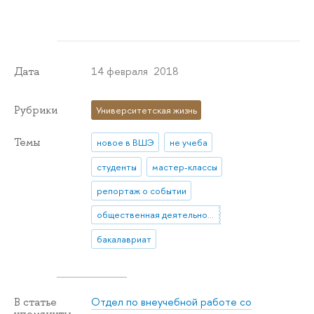
14 февраля 2018
Дата
Рубрики
Университетская жизнь
Темы
новое в ВШЭ
не учеба
студенты
мастер-классы
репортаж о событии
общественная деятельность
бакалавриат
Отдел по внеучебной работе со
В статье
упомянуты