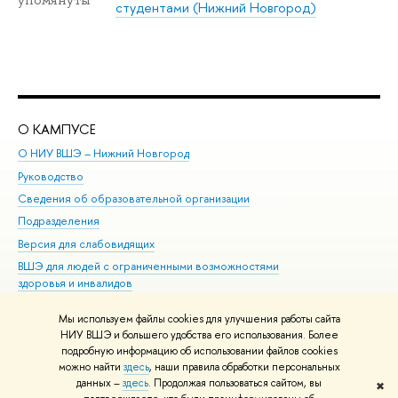
студентами (Нижний Новгород)
О КАМПУСЕ
ОБ
О НИУ ВШЭ – Нижний Новгород
Бак
Руководство
Маг
Сведения об образовательной организации
Вт
Подразделения
Вы
Версия для слабовидящих
Ку
ВШЭ для людей с ограниченными возможностями
Пр
здоровья и инвалидов
Рег
Единая платежная страница
Яз
Мы используем файлы cookies для улучшения работы сайта
Вы
НИУ ВШЭ и большего удобства его использования. Более
подробную информацию об использовании файлов cookies
Обр
можно найти
здесь
, наши правила обработки персональных
данных –
здесь
. Продолжая пользоваться сайтом, вы
✖
Редактору