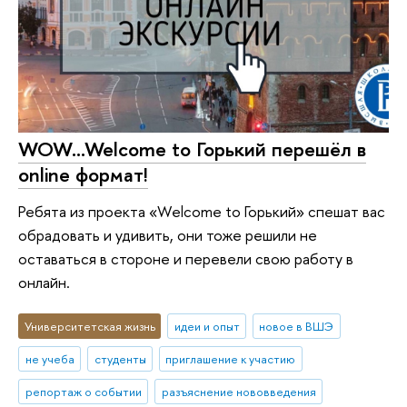
WOW…Welcome to Горький перешёл в
online формат!
Ребята из проекта «Welcome to Горький» спешат вас
обрадовать и удивить, они тоже решили не
оставаться в стороне и перевели свою работу в
онлайн.
Университетская жизнь
идеи и опыт
новое в ВШЭ
не учеба
студенты
приглашение к участию
репортаж о событии
разъяснение нововведения