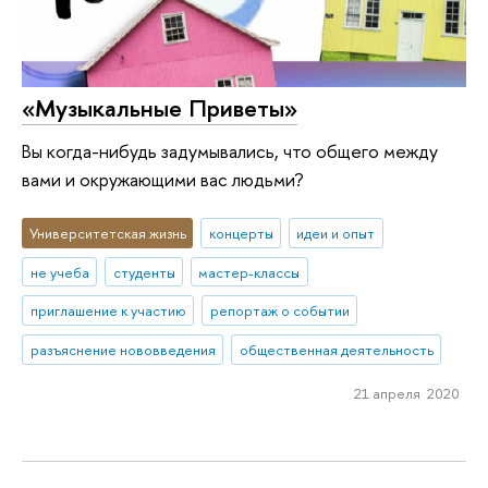
«Музыкальные Приветы»
Вы когда-нибудь задумывались, что общего между
вами и окружающими вас людьми?
Университетская жизнь
концерты
идеи и опыт
не учеба
студенты
мастер-классы
приглашение к участию
репортаж о событии
разъяснение нововведения
общественная деятельность
21 апреля 2020