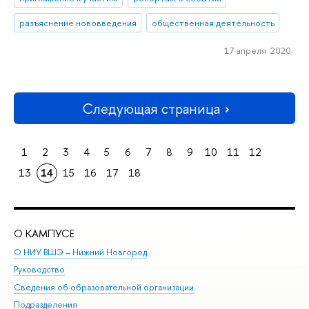
разъяснение нововведения
общественная деятельность
17 апреля 2020
Следующая страница
1
2
3
4
5
6
7
8
9
10
11
12
13
14
15
16
17
18
О КАМПУСЕ
ОБ
О НИУ ВШЭ – Нижний Новгород
Бак
Руководство
Маг
Сведения об образовательной организации
Вт
Подразделения
Вы