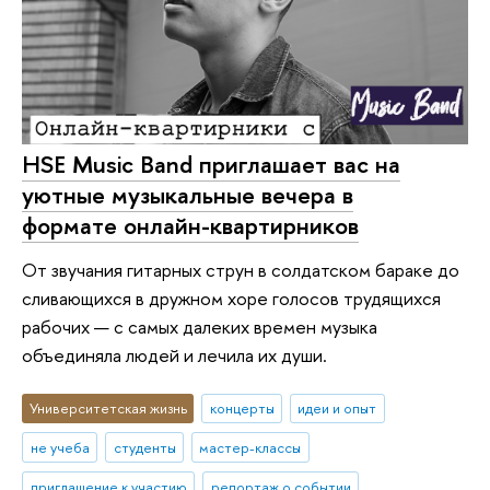
HSE Music Band приглашает вас на
уютные музыкальные вечера в
формате онлайн-квартирников
От звучания гитарных струн в солдатском бараке до
сливающихся в дружном хоре голосов трудящихся
рабочих — с самых далеких времен музыка
объединяла людей и лечила их души.
Университетская жизнь
концерты
идеи и опыт
не учеба
студенты
мастер-классы
приглашение к участию
репортаж о событии