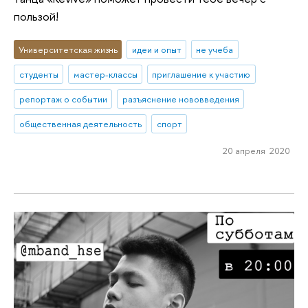
пользой!
Университетская жизнь
идеи и опыт
не учеба
студенты
мастер-классы
приглашение к участию
репортаж о событии
разъяснение нововведения
общественная деятельность
спорт
20 апреля 2020