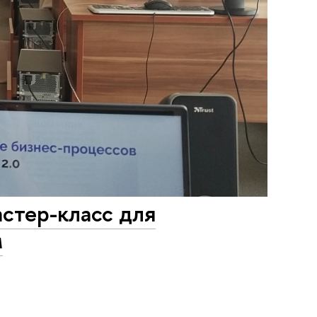
астер-класс для
м