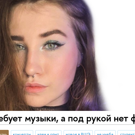
бует музыки, а под рукой нет 
изнь
концерты
идеи и опыт
новое в ВШЭ
не учеба
студент