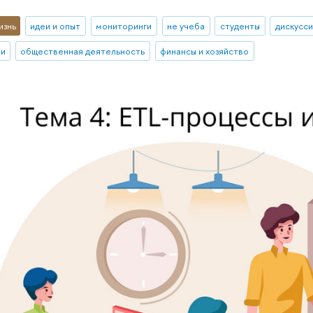
изнь
идеи и опыт
мониторинги
не учеба
студенты
дискусс
ии
общественная деятельность
финансы и хозяйство