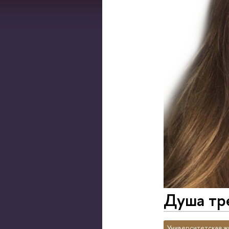
Душа тре
Университетская ж