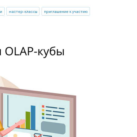
ии
мастер-классы
приглашение к участию