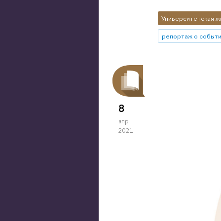
Университетская ж
репортаж о событ
8
апр
2021