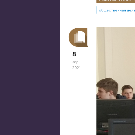
общественная дея
8
апр
2021