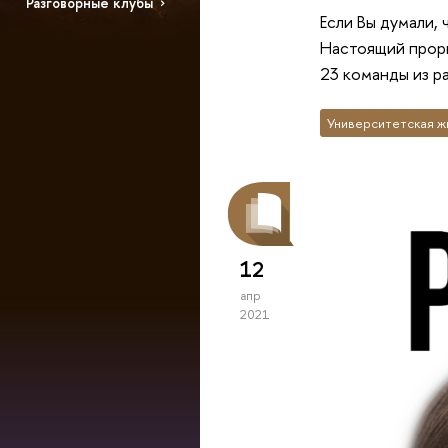
Разговорные клубы
Если Вы думали, 
Настоящий проры
23 команды из р
Университетская ж
12
апр
2021