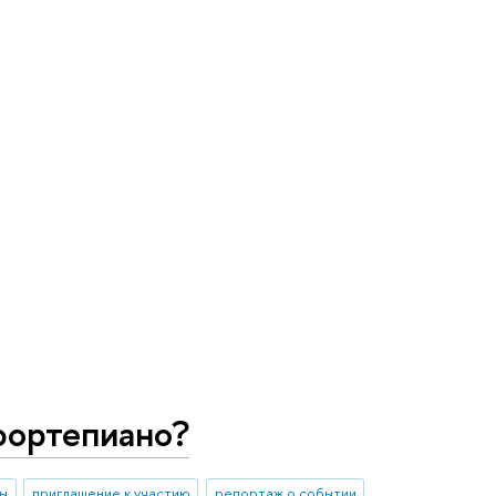
фортепиано?
ы
приглашение к участию
репортаж о событии