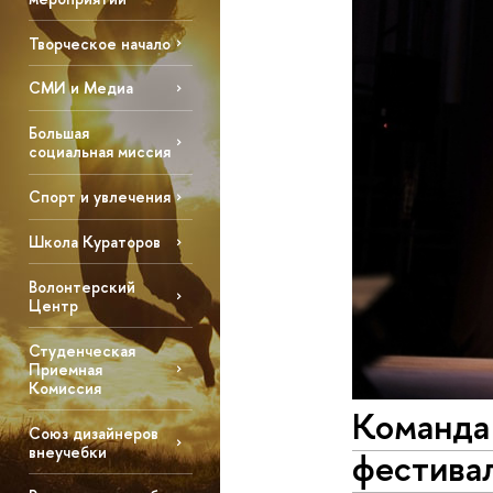
Творческое начало
СМИ и Медиа
Большая
социальная миссия
Спорт и увлечения
Школа Кураторов
Волонтерский
Центр
Студенческая
Приемная
Комиссия
Команда
Союз дизайнеров
внеучебки
фестива