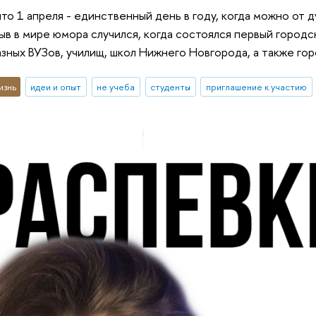
что 1 апреля - единственный день в году, когда можно от 
в в мире юмора случился, когда состоялся первый городс
азных ВУЗов, училищ, школ Нижнего Новгорода, а также г
изнь
идеи и опыт
не учеба
студенты
приглашение к участию