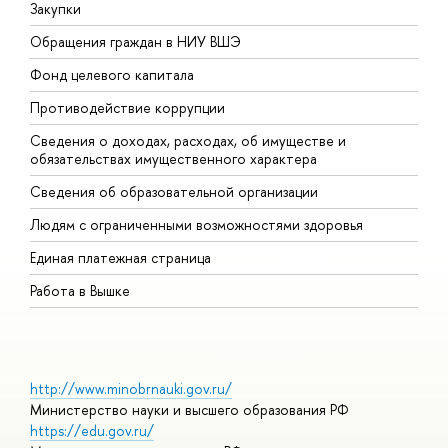
Закупки
П
Обращения граждан в НИУ ВШЭ
А
Фонд целевого капитала
Д
Противодействие коррупции
Ц
Сведения о доходах, расходах, об имуществе и
Б
обязательствах имущественного характера
О
Сведения об образовательной организации
О
Людям с ограниченными возможностями здоровья
Единая платежная страница
Работа в Вышке
http://www.minobrnauki.gov.ru/
Министерство науки и высшего образования РФ
https://edu.gov.ru/