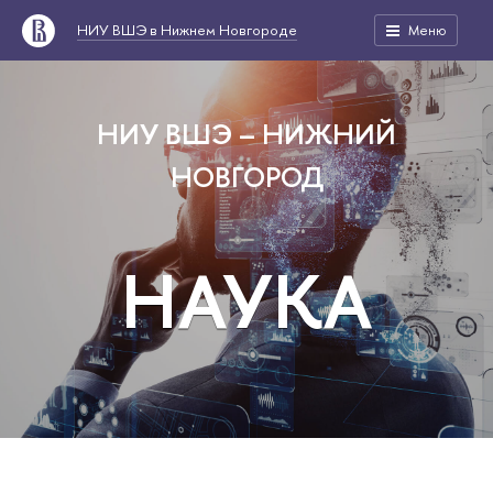
НИУ ВШЭ в Нижнем Новгороде
Меню
НИУ ВШЭ – НИЖНИЙ
НОВГОРОД
НАУКА