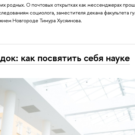
оих родных. О почтовых открытках как мессенджерах прош
следованиям социолога, заместителя декана факультета г
жнем Новгороде Тимура Хусяинова.
док: как посвятить себя науке