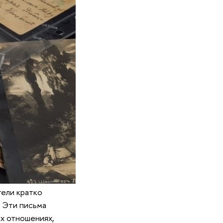
тели кратко
. Эти письма
ых отношениях,