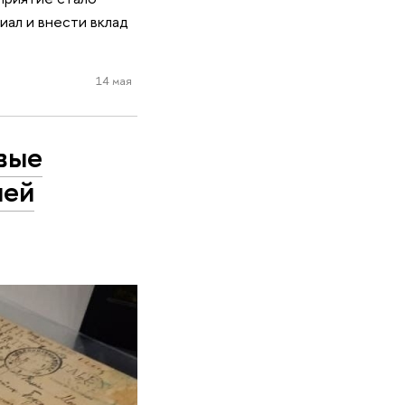
ал и внести вклад
14 мая
вые
шей