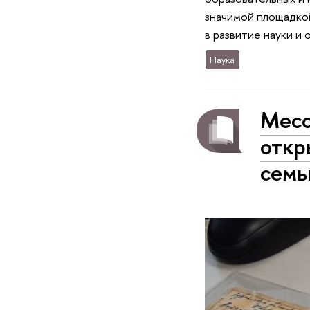
значимой площадкой
в развитие науки и 
Наука
Месс
откр
семь