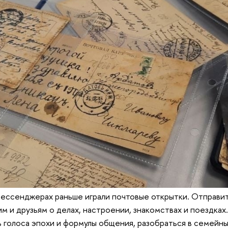
ессенджерах раньше играли почтовые открытки. Отправи
им и друзьям о делах, настроении, знакомствах и поездках
 голоса эпохи и формулы общения, разобраться в семейн