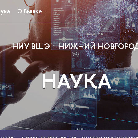
ука
О Вышке
НИУ ВШЭ – НИЖНИЙ НОВГОРО
НАУКА