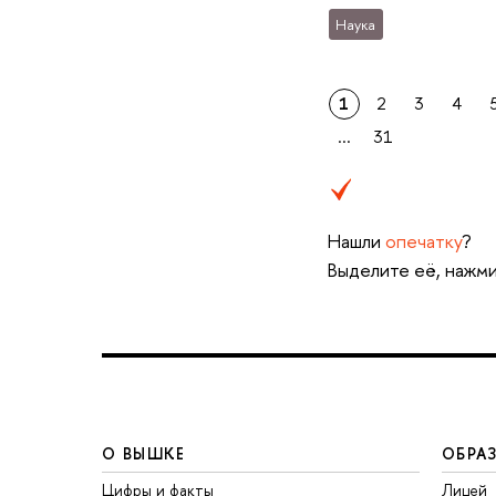
Наука
1
2
3
4
...
31
Нашли
опечатку
?
Выделите её, нажми
О ВЫШКЕ
ОБРА
Цифры и факты
Лицей