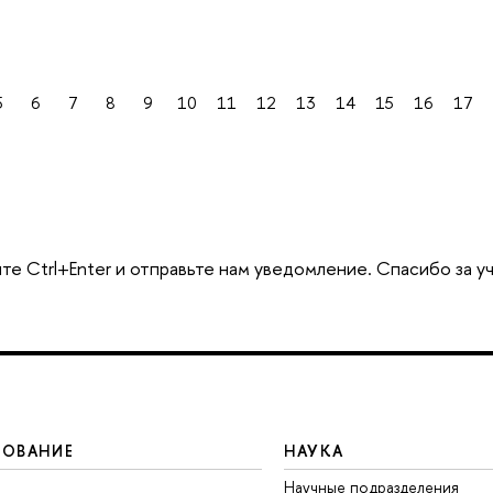
5
6
7
8
9
10
11
12
13
14
15
16
17
те Ctrl+Enter и отправьте нам уведомление. Спасибо за у
ЗОВАНИЕ
НАУКА
Научные подразделения