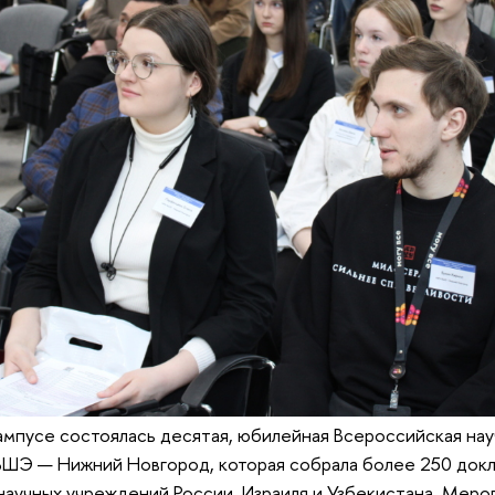
мпусе состоялась десятая, юбилейная Всероссийская нау
ШЭ — Нижний Новгород, которая собрала более 250 докл
научных учреждений России, Израиля и Узбекистана. Меро