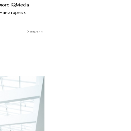
лого IQMedia
уманитарных
3 апреля