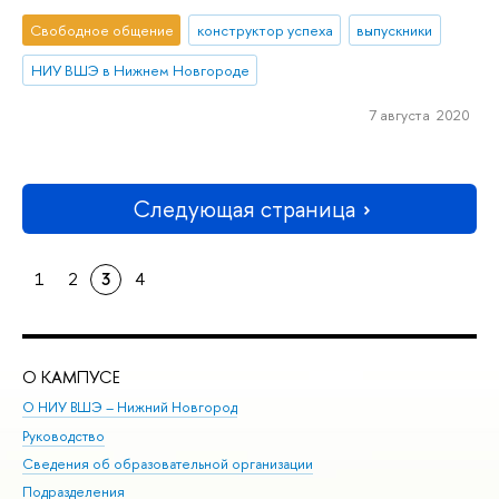
Свободное общение
конструктор успеха
выпускники
НИУ ВШЭ в Нижнем Новгороде
7 августа 2020
Следующая страница
1
2
3
4
О КАМПУСЕ
ОБ
О НИУ ВШЭ – Нижний Новгород
Бак
Руководство
Маг
Сведения об образовательной организации
Вт
Подразделения
Вы