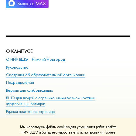
О КАМПУСЕ
ОБ
О НИУ ВШЭ – Нижний Новгород
Бак
Руководство
Маг
Сведения об образовательной организации
Вт
Подразделения
Вы
Версия для слабовидящих
Ку
ВШЭ для людей с ограниченными возможностями
Пр
здоровья и инвалидов
Рег
Единая платежная страница
Яз
Вы
Мы используем файлы cookies для улучшения работы сайта
Обр
НИУ ВШЭ и большего удобства его использования. Более