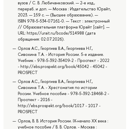
вузов / С. В. Любичанковский. — 2-е изд.,
перераб. и доп. — Москва : Издательство Юрайт,
2023. — 159 с. — (Высшее образование). —
ISBN 978-5-534-07161-0. — Текст : электронный
// Образовательная платформа Юрайт [сайт]. —
URL: https://urait.ru/bcode/514988 (дата
обращения: 02.07.2026).
Орлов А.С., Георгиев В.А., Георгиева Н.Г.,
Сивохина Т.А. - История России. 5-е издание.
Учебник - 978-5-392-35409-2 - Проспект - 2022
- http://ebs.prospekt.org/book/45042 - 45042 -
PROSPECT
Орлов А.С., Георгиев В.А., Георгиева Н.Г.,
Сивохина Т.А. - Хрестоматия по истории
России. Учебное пособие - 978-5-392-18468-2 -
Проспект - 2016 -
http://ebs.prospekt.org/book/1017 - 1017 -
PROSPECT
Орлов, В. В. История России. IX-начало XX века :
учебное пособие / В. В. Орлов. - Москва :