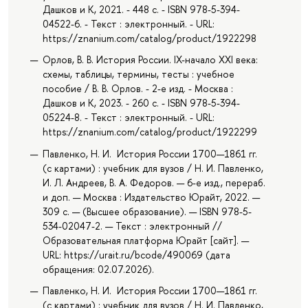
Дашков и К, 2021. - 448 с. - ISBN 978-5-394-
04522-6. - Текст : электронный. - URL:
https://znanium.com/catalog/product/1922298
Орлов, В. В. История России. IX-начало XXI века:
схемы, таблицы, термины, тесты : учебное
пособие / В. В. Орлов. - 2-е изд. - Москва :
Дашков и К, 2023. - 260 с. - ISBN 978-5-394-
05224-8. - Текст : электронный. - URL:
https://znanium.com/catalog/product/1922299
Павленко, Н. И. История России 1700—1861 гг.
(с картами) : учебник для вузов / Н. И. Павленко,
И. Л. Андреев, В. А. Федоров. — 6-е изд., перераб.
и доп. — Москва : Издательство Юрайт, 2022. —
309 с. — (Высшее образование). — ISBN 978-5-
534-02047-2. — Текст : электронный //
Образовательная платформа Юрайт [сайт]. —
URL: https://urait.ru/bcode/490069 (дата
обращения: 02.07.2026).
Павленко, Н. И. История России 1700—1861 гг.
(с картами) : учебник для вузов / Н. И. Павленко,