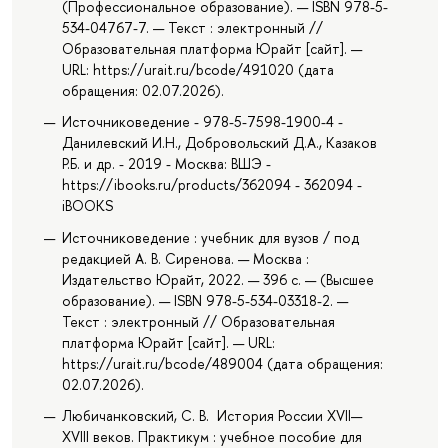
(Профессиональное образование). — ISBN 978-5-
534-04767-7. — Текст : электронный //
Образовательная платформа Юрайт [сайт]. —
URL: https://urait.ru/bcode/491020 (дата
обращения: 02.07.2026).
Источниковедение - 978-5-7598-1900-4 -
Данилевский И.Н., Добровольский Д.А., Казаков
Р.Б. и др. - 2019 - Москва: ВШЭ -
https://ibooks.ru/products/362094 - 362094 -
iBOOKS
Источниковедение : учебник для вузов / под
редакцией А. В. Сиренова. — Москва :
Издательство Юрайт, 2022. — 396 с. — (Высшее
образование). — ISBN 978-5-534-03318-2. —
Текст : электронный // Образовательная
платформа Юрайт [сайт]. — URL:
https://urait.ru/bcode/489004 (дата обращения:
02.07.2026).
Любичанковский, С. В. История России XVII—
XVIII веков. Практикум : учебное пособие для