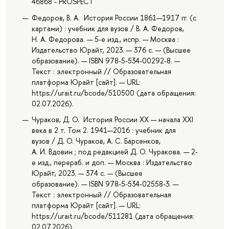
46868 - PROSPECT
Федоров, В. А. История России 1861—1917 гг. (с
картами) : учебник для вузов / В. А. Федоров,
Н. А. Федорова. — 5-е изд., испр. — Москва :
Издательство Юрайт, 2023. — 376 с. — (Высшее
образование). — ISBN 978-5-534-00292-8. —
Текст : электронный // Образовательная
платформа Юрайт [сайт]. — URL:
https://urait.ru/bcode/510500 (дата обращения:
02.07.2026).
Чураков, Д. О. История России XX — начала XXI
века в 2 т. Том 2. 1941—2016 : учебник для
вузов / Д. О. Чураков, А. С. Барсенков,
А. И. Вдовин ; под редакцией Д. О. Чуракова. — 2-
е изд., перераб. и доп. — Москва : Издательство
Юрайт, 2023. — 374 с. — (Высшее
образование). — ISBN 978-5-534-02558-3. —
Текст : электронный // Образовательная
платформа Юрайт [сайт]. — URL:
https://urait.ru/bcode/511281 (дата обращения:
02.07.2026).