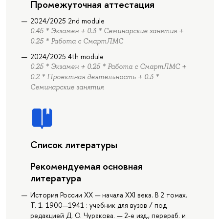
Промежуточная аттестация
2024/2025 2nd module
0.45 * Экзамен + 0.3 * Семинарские занятия +
0.25 * Работа с СмартЛМС
2024/2025 4th module
0.25 * Экзамен + 0.25 * Работа с СмартЛМС +
0.2 * Проектная деятельность + 0.3 *
Семинарские занятия
Список литературы
Рекомендуемая основная
литература
История России XX — начала XXI века. В 2 томах.
Т. 1. 1900—1941 : учебник для вузов / под
редакцией Д. О. Чуракова. — 2-е изд., перераб. и