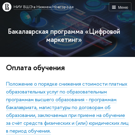
НИУ ВШЭ в Нижнем Новгороде
Меню
Бакалаврская программа «Цифровой
маркетинг»
Оплата обучения
Положение о порядке снижения стоимости платных
образовательных услуг по образовательным
программам высшего образования - программам
бакалавриата, магистратуры по договорам об
образовании, заключаемых при приеме на обучение
за счёт средств физических и (или) юридических лиц
в период обучения.