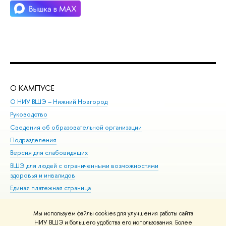
О КАМПУСЕ
ОБ
О НИУ ВШЭ – Нижний Новгород
Бак
Руководство
Маг
Сведения об образовательной организации
Вт
Подразделения
Вы
Версия для слабовидящих
Ку
ВШЭ для людей с ограниченными возможностями
Пр
здоровья и инвалидов
Рег
Единая платежная страница
Яз
Вы
Мы используем файлы cookies для улучшения работы сайта
Обр
НИУ ВШЭ и большего удобства его использования. Более