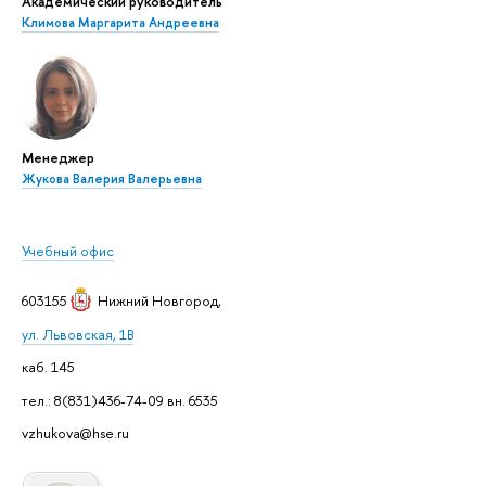
Академический руководитель
Климова Маргарита Андреевна
Менеджер
Жукова Валерия Валерьевна
Учебный офис
603155
Нижний Новгород
,
ул. Львовская, 1В
каб. 145
тел.: 8(831)436-74-09 вн. 6535
vzhukova@hse.ru