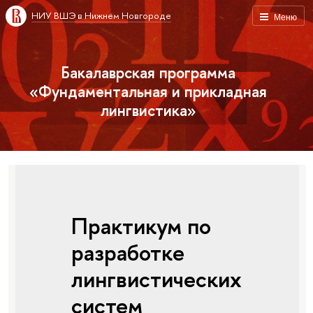
НИУ ВШЭ в Нижнем Новгороде
Меню
Бакалаврская программа
«Фундаментальная и прикладная
лингвистика»
Практикум по
разработке
лингвистических
систем