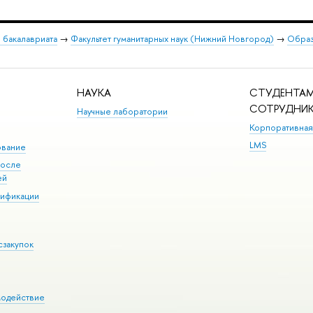
 бакалавриата
→
Факультет гуманитарных наук (Нижний Новгород)
→
Образ
НАУКА
СТУДЕНТАМ
СОТРУДНИ
Научные лаборатории
Корпоративная
LMS
ование
после
ей
лификации
сзакупок
модействие