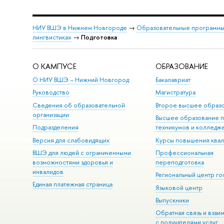
НИУ ВШЭ в Нижнем Новгороде
→
Образовательные программы
лингвистика»
→
Подготовка
О КАМПУСЕ
ОБРАЗОВАНИЕ
О НИУ ВШЭ – Нижний Новгород
Бакалавриат
Руководство
Магистратура
Сведения об образовательной
Второе высшее образ
организации
Высшее образование 
Подразделения
техникумов и колледж
Версия для слабовидящих
Курсы повышения ква
ВШЭ для людей с ограниченными
Профессиональная
возможностями здоровья и
переподготовка
инвалидов
Региональный центр го
Единая платежная страница
Языковой центр
Выпускники
Обратная связь и взаи
с получателями услуг