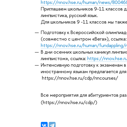
https://nnov.hse.ru/human/news/80046
Приглашаем школьников 9-11 классов д
лингвистика, русский язык.
Для школьников 9 -11 классов мы такж
Подготовку к Всероссийской олимпиаде
(совместно с центром «Вега»), ссылка:
https://nnov.hse.ru/human/fundapplin
В дни осенних школьных каникул лингв
лингвистом», ссылка:
https://nnov.hse.r
Интенсивную подготовку к экзаменам в
иностранному языкам предлагается дл
https://nnov.hse.ru/cdp/nncourses/
Все мероприятия для абитуриентов ра
(https://nnov.hse.ru/cdp/)