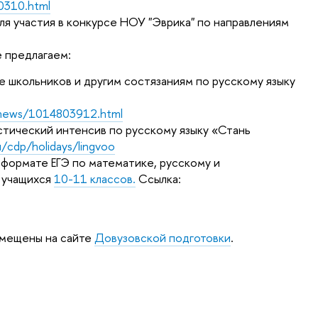
0310.html
ля участия в конкурсе НОУ "Эврика" по направлениям
е предлагаем:
 школьников и другим состязаниям по русскому языку
g/news/1014803912.html
истический интенсив по русскому языку «Стань
u/cdp/holidays/lingvoo
 формате ЕГЭ по математике, русскому и
я учащихся
10-11 классов.
Ссылка:
змещены на сайте
Довузовской подготовки
.