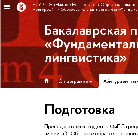
НИУ ВШЭ в Нижнем Новгороде
Образовательные 
Новгород)
Образовательная программа «Фундамент
Бакалаврская 
«Фундаменталь
лингвистика»
О программе
Абитуриентам
Подготовка
Преподаватели и студенты ФиПЛа регул
лингвист) . Об опыте образовательной