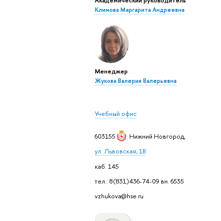
Климова Маргарита Андреевна
Менеджер
Жукова Валерия Валерьевна
Учебный офис
603155
Нижний Новгород
,
ул. Львовская, 1В
каб. 145
тел.: 8(831)436-74-09 вн. 6535
vzhukova@hse.ru