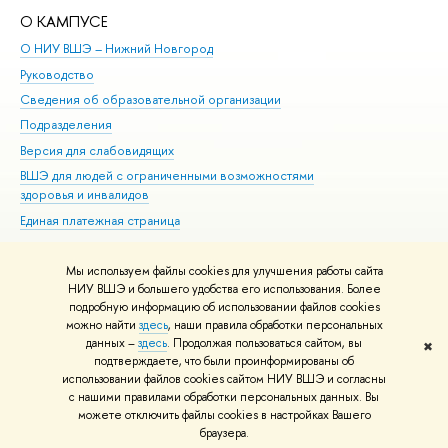
О КАМПУСЕ
ОБ
О НИУ ВШЭ – Нижний Новгород
Бак
Руководство
Маг
Сведения об образовательной организации
Вт
Подразделения
Вы
Версия для слабовидящих
Ку
ВШЭ для людей с ограниченными возможностями
Пр
здоровья и инвалидов
Рег
Единая платежная страница
Яз
Вы
Мы используем файлы cookies для улучшения работы сайта
Обр
НИУ ВШЭ и большего удобства его использования. Более
подробную информацию об использовании файлов cookies
можно найти
здесь
, наши правила обработки персональных
данных –
здесь
. Продолжая пользоваться сайтом, вы
✖
Редактору
подтверждаете, что были проинформированы об
© НИУ ВШЭ 1993–2026
Адреса и контакты
Условия использования
использовании файлов cookies сайтом НИУ ВШЭ и согласны
с нашими правилами обработки персональных данных. Вы
материалов
Политика конфиденциальности
Карта сайта
можете отключить файлы cookies в настройках Вашего
Шрифты HSE Sans и HSE Slab разработаны в
Школе дизайна НИУ ВШЭ
браузера.