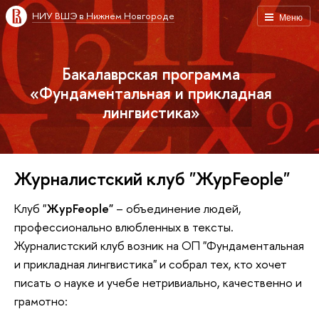
НИУ ВШЭ в Нижнем Новгороде
Меню
Бакалаврская программа
«Фундаментальная и прикладная
лингвистика»
Журналистский клуб "ЖурFeople"
Клуб "
ЖурFeople"
– объединение людей,
профессионально влюбленных в тексты.
Журналистский клуб возник на ОП "Фундаментальная
и прикладная лингвистика" и собрал тех, кто хочет
писать о науке и учебе нетривиально, качественно и
грамотно: