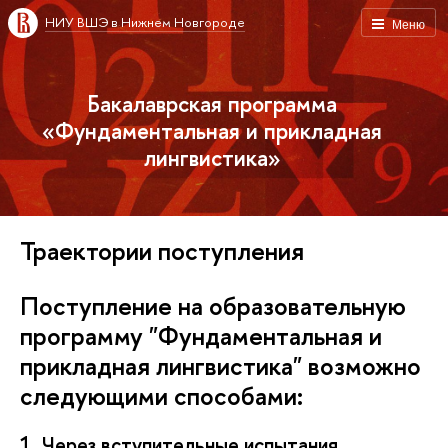
НИУ ВШЭ в Нижнем Новгороде
Меню
Бакалаврская программа
«Фундаментальная и прикладная
лингвистика»
Траектории поступления
Поступление на образовательную
программу "Фундаментальная и
прикладная лингвистика" возможно
следующими способами:
1. Через вступительные испытания