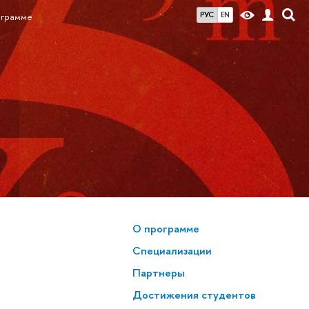
РУС
EN
ограмме
О программе
Спе­ци­а­ли­за­ции
Партнеры
Достижения студенто