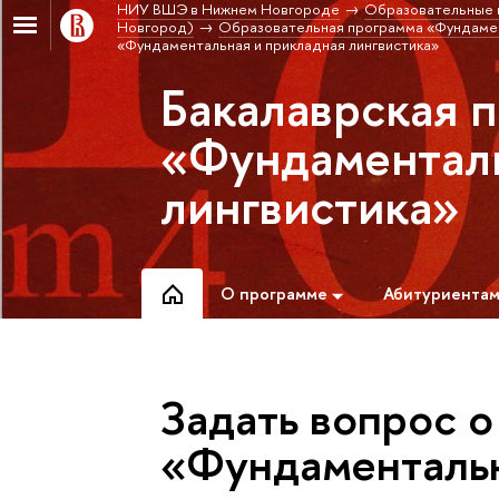
НИУ ВШЭ в Нижнем Новгороде
Образовательные 
Новгород)
Образовательная программа «Фундамент
«Фундаментальная и прикладная лингвистика»
Бакалаврская 
«Фундаменталь
лингвистика»
О программе
Абитуриента
Задать вопрос 
«Фундаментальн