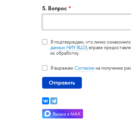
5.
опрос
*
Я подтверждаю, что лично ознакомилс
данных НИУ ВШЭ
, вправе предоставл
их обработку.
Я выражаю
Согласие
на получение ра
Отправить