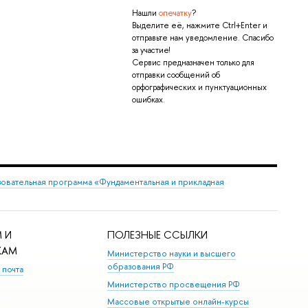
Нашли
опечатку
?
ыделите её, нажмите Ctrl+Enter и
отправьте нам уведомление. Спасибо
за участие!
Сервис предназначен только для
отправки сообщений о
орфографических и пунктуационных
ошибках.
овательная программа «Фундаментальная и прикладная
 И
ПОЛЕЗНЫЕ ССЫЛКИ
КАМ
Министерство науки и высшего
образования РФ
 почта
Министерство просвещения РФ
Массовые открытые онлайн-курсы