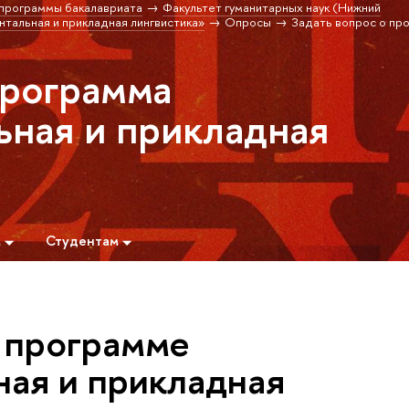
программы бакалавриата
Факультет гуманитарных наук (Нижний
альная и прикладная лингвистика»
Опросы
Задать вопрос о пр
программа
ная и прикладная
м
Студентам
о программе
ая и прикладная