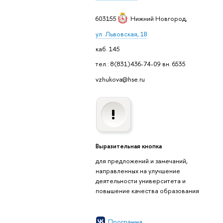
603155
Нижний Новгород
,
ул. Львовская, 1
каб. 145
тел.: 8(831)436-74-09 вн. 6535
vzhukova@hse.ru
ыразительная кнопка
для предложений и замечаний,
направленных на улучшение
деятельности университета и
повышение качества образования
Программа