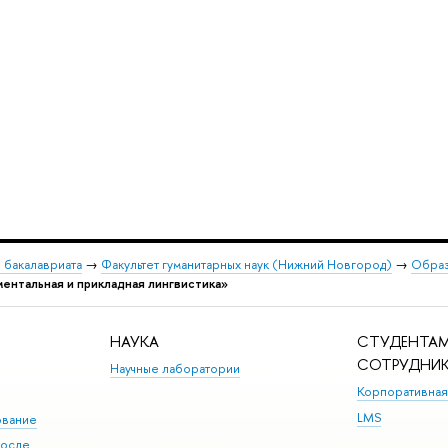
 бакалавриата
→
Факультет гуманитарных наук (Нижний Новгород)
→
Образ
ентальная и прикладная лингвистика»
НАУКА
СТУДЕНТАМ
СОТРУДНИ
Научные лаборатории
Корпоративная
LMS
ование
после