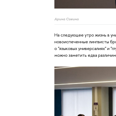
Арина Савина
На следующее утро жизнь в ун
новоиспеченные лингвисты бро
о "языковых универсалиях" и "гл
можно заметить едва различим