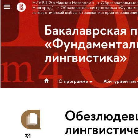
НИУ ВШЭ в Нижнем Новгороде
Образовательные 
Новгород)
Образовательная программа «Фундамент
лингвистический шабаш: страшная история посвящени
Бакалаврская 
«Фундаменталь
лингвистика»
О программе
Абитуриентам
Обезлюдевш
лингвистич
31