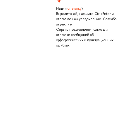
Нашли
опечатку
?
Выделите её, нажмите Ctrl+Enter и
отправьте нам уведомление. Спасибо
за участие!
Сервис предназначен только для
отправки сообщений об
орфографических и пунктуационных
ошибках.