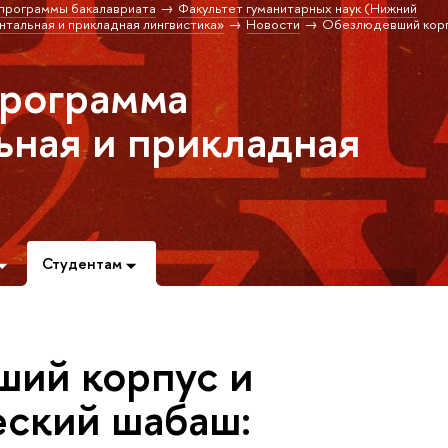
программы бакалавриата
Факультет гуманитарных наук (Нижний
альная и прикладная лингвистика»
Новости
Обезлюдевший корп
я
программа
ная и прикладная
Студентам
ий корпус и
еский шабаш: