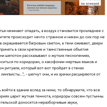
тья начинают опадать, а воздух становится прохладнее с
итете происходит нечто странное и никем до сих пор не
на окрашивается багровым светом, а тени оживают, двери
принять в свои крепкие и таинственные объятия
ни шепотом рассказывают о жутких песнопениях,
ситься по коридорам, о какофонии мертвых языков и
ом ритуале, который вот-вот пройдет в стенах
лингвисты…", - шепчут они, и их зрачки расширяются от
 войти в здание вслед за ними, то обнаружите, что все
ториях царит жуткая темнота, коридоры совсем пустынны.
ательской доносятся неразборчивые звуки,