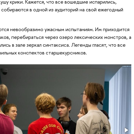
шу крики. Кажется, что все вошедшие испарились,
и собираются в одной из аудиторий на свой ежегодный
аются невообразимо ужасным испытаниям. Им приходится
ыков, перебираться через озеро лексических монстров, а
ись в зале зеркал синтаксиса. Легенды гласят, что все
вильных конспектов старшекурсников.