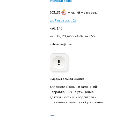
Учебный офис
603155
Нижний Новгород
,
ул. Львовская, 1В
каб. 145
тел.: 8(831)436-74-09 вн. 6535
vzhukova@hse.ru
Выразительная кнопка
для предложений и замечаний,
направленных на улучшение
деятельности университета и
повышение качества образования