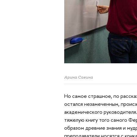
Арина Савина
Но самое страшное, по расска
остался незамеченным, происх
академического руководителя.
тяжелую книгу того самого Фе
образом древние знания и мудр
преподаватели носятся с крика