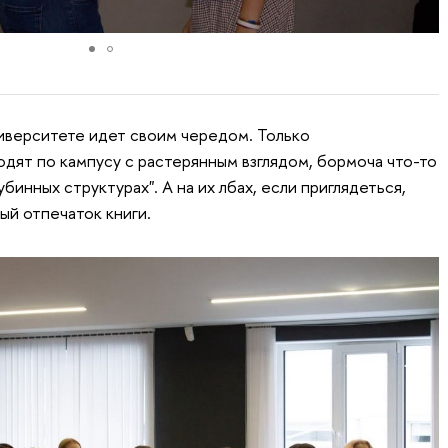
иверситете идет своим чередом. Только
дят по кампусу с растерянным взглядом, бормоча что-то
убинных структурах". А на их лбах, если приглядеться,
ый отпечаток книги.