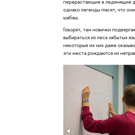
перерастающие в леденящие ду
однако легенды гласят, что он
шабаш.
Говорят, там новички подверг
выбираться из леса забытых яз
некоторые их них даже оказывал
эти места рождаются из непра