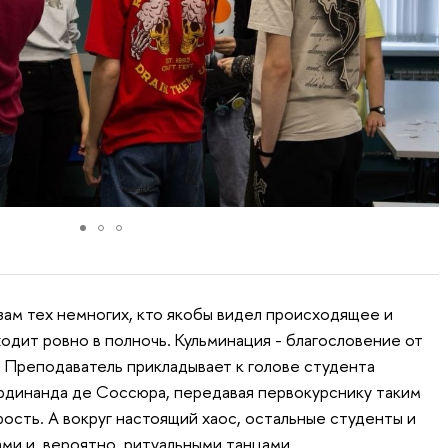
зам тех немногих, кто якобы видел происходящее и
одит ровно в полночь. Кульминация - благословение от
 Преподаватель прикладывает к голове студента
рдинанда де Соссюра, передавая первокурснику таким
ость. А вокруг настоящий хаос, остальные студенты и
ми и, вероятно, ритуальными танцами.