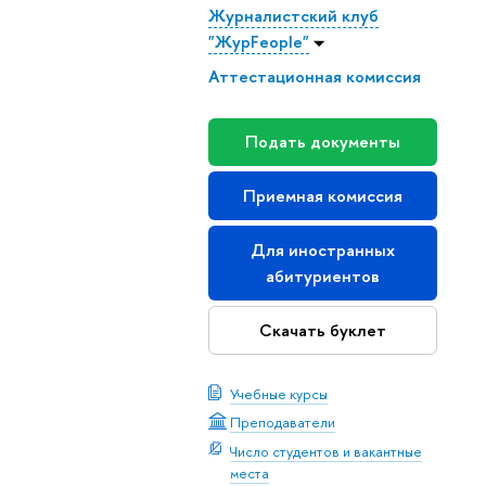
Журналистский клуб
"ЖурFeople"
Аттестационная комиссия
Подать документы
Приемная комиссия
Для иностранных
абитуриентов
Скачать буклет
Учебные курсы
Преподаватели
Число студентов и вакантные
места