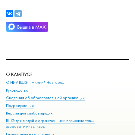
О КАМПУСЕ
ОБ
О НИУ ВШЭ – Нижний Новгород
Бак
Руководство
Маг
Сведения об образовательной организации
Вт
Подразделения
Вы
Версия для слабовидящих
Ку
ВШЭ для людей с ограниченными возможностями
Пр
здоровья и инвалидов
Рег
Единая платежная страница