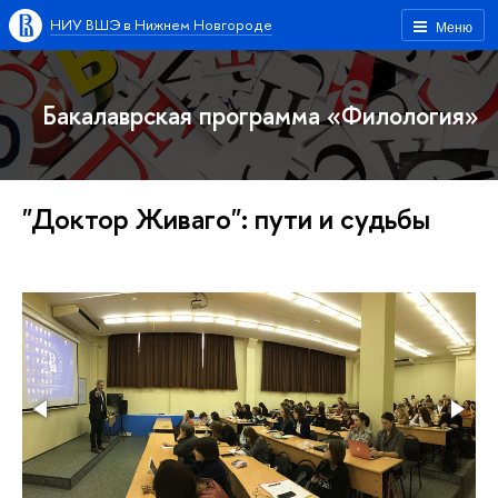
НИУ ВШЭ в Нижнем Новгороде
Меню
Бакалаврская программа «Филология»
"Доктор Живаго": пути и судьбы