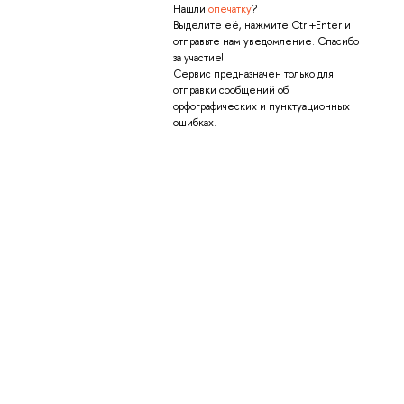
Нашли
опечатку
?
Выделите её, нажмите Ctrl+Enter и
отправьте нам уведомление. Спасибо
за участие!
Сервис предназначен только для
отправки сообщений об
орфографических и пунктуационных
ошибках.