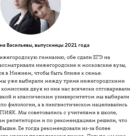
на Васильевы, выпускницы 2021 года
ижегородскую гимназию, обе сдали ЕГЭ на
рассматривали нижегородские и московские вузы,
я в Нижнем, чтобы быть ближе к семье.
 мы уже выбирали между тремя нижегородскими
комиссиях двух из них нас всячески отговаривали
Вышкой и классическим университетом мы выбирали
о филологии, а в лингвистическом нацеливались
ИЯК. Мы советовались с учителями в школе,
м репетитором и по рекомендациям решили, что
Вышке. Ее тогда рекомендовали из-за более
его уровня преподавания языков. Дальше мы уже