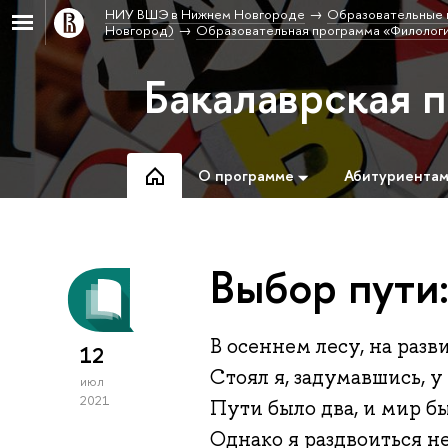
НИУ ВШЭ в Нижнем Новгороде
Образовательные 
Новгород)
Образовательная программа «Филолог
Бакалаврская 
О программе
Абитуриента
Выбор пути:
В осеннем лесу, на р
12
Стоял я, задумавшись
июл
2021
Пути было два, и ми
Однако я раздвоитьс