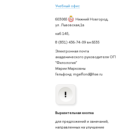
Учебный офис
603065
Нижний Новгород
,
ул. Львовская,1в
каб.145,
8 (831) 436-74-09 вн.6535
Электронная почта
академического руководителя ОП
"Филология"
Марии Марковны
Гельфонд: mgelfond@hse.ru
Выразительная кнопка
для предложений и замечаний,
направленных на улучшение