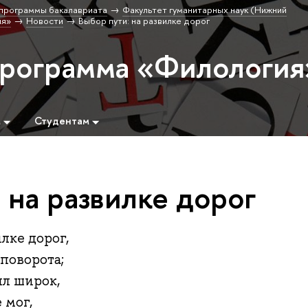
программы бакалавриата
Факультет гуманитарных наук (Нижний
ия»
Новости
Выбор пути: на развилке дорог
программа «Филология
м
Студентам
 на развилке дорог
азвилке дорог,
, у поворота;
р был широк,
я не мог,