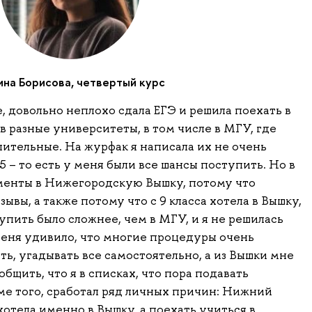
на Борисова, четвертый курс
е, довольно неплохо сдала ЕГЭ и решила поехать в
 разные университеты, в том числе в МГУ, где
ительные. На журфак я написала их не очень
5 – то есть у меня были все шансы поступить. Но в
ументы в Нижегородскую Вышку, потому что
ывы, а также потому что с 9 класса хотела в Вышку,
упить было сложнее, чем в МГУ, и я не решилась
еня удивило, что многие процедуры очень
ь, угадывать все самостоятельно, а из Вышки мне
общить, что я в списках, что пора подавать
ме того, сработал ряд личных причин: Нижний
хотела именно в Вышку, а поехать учиться в