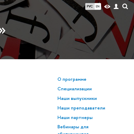
РУС
EN
»
О программе
Специализации
Наши выпускники
Наши преподаватели
Наши партнеры
Вебинары для
абитуриентов