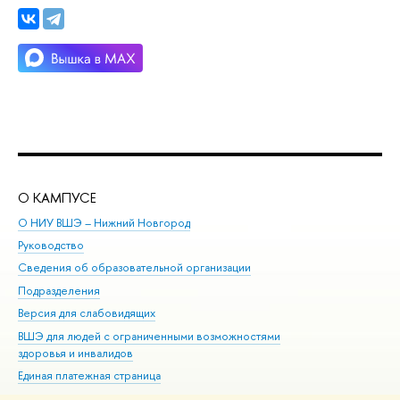
О КАМПУСЕ
ОБ
О НИУ ВШЭ – Нижний Новгород
Бак
Руководство
Маг
Сведения об образовательной организации
Вт
Подразделения
Вы
Версия для слабовидящих
Ку
ВШЭ для людей с ограниченными возможностями
Пр
здоровья и инвалидов
Рег
Единая платежная страница
Яз