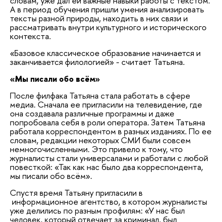
словам, уже дал ей важные навыки работы с текстом.
А в период обучения пришли умения анализировать
тексты разной природы, находить в них связи и
рассматривать внутри культурного и исторического
контекста.
«Базовое классическое образование начинается и
заканчивается филологией» - считает Татьяна.
«Мы писали обо всём»
После филфака Татьяна стала работать в сфере
медиа. Сначала ее пригласили на телевидение, где
она создавала различные программы и даже
попробовала себя в роли оператора. Затем Татьяна
работала корреспондентом в разных изданиях. По ее
словам, редакции некоторых СМИ были совсем
немногочисленными. Это привело к тому, что
журналисты стали универсалами и работали с любой
повесткой: «Так как нас было два корреспондента,
мы писали обо всём».
Спустя время Татьяну пригласили в
информационное агентство, в котором журналисты
уже делились по разным профилям: «У нас был
человек, который отвечает за криминал, был