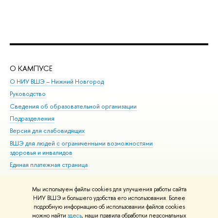
О КАМПУСЕ
ОБ
О НИУ ВШЭ – Нижний Новгород
Бак
Руководство
Маг
Сведения об образовательной организации
Вт
Подразделения
Вы
Версия для слабовидящих
Ку
ВШЭ для людей с ограниченными возможностями
Пр
здоровья и инвалидов
Рег
Единая платежная страница
Яз
Вы
Мы используем файлы cookies для улучшения работы сайта
Обр
НИУ ВШЭ и большего удобства его использования. Более
подробную информацию об использовании файлов cookies
можно найти
здесь
, наши правила обработки персональных