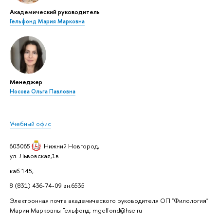
Академический руководитель
Гельфонд Мария Марковна
Менеджер
Носова Ольга Павловна
Учебный офис
603065
Нижний Новгород
,
ул. Львовская,1в
каб.145,
8 (831) 436-74-09 вн.6535
Электронная почта академического руководителя ОП "Филология"
Марии Марковны Гельфонд: mgelfond@hse.ru