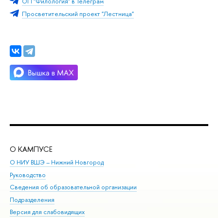
ОП "Филология" в Телеграм
Просветительский проект "Лестница"
О КАМПУСЕ
ОБ
О НИУ ВШЭ – Нижний Новгород
Бак
Руководство
Маг
Сведения об образовательной организации
Вт
Подразделения
Вы
Версия для слабовидящих
Ку