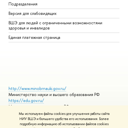
Подразделения
В
Версия для слабовидящих
К
ВШЭ для людей с ограниченными возможностями
П
здоровья и инвалидов
Р
Единая платежная страница
Я
В
О
http://www.minobrnauki.gov.ru/
Министерство науки и высшего образования РФ
https://edu.gov.ru/
Министерство просвещения РФ
https://elearning.hse.ru/mooc
Мы используем файлы cookies для улучшения работы сайта
Массовые открытые онлайн-курсы
НИУ ВШЭ и большего удобства его использования. Более
подробную информацию об использовании файлов cookies