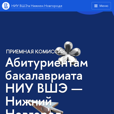
НИУ ВШЭ в Нижнем Новгороде
Меню
ПРИЕМНАЯ КОМИССИЯ
Абитуриентам
бакалавриата
НИУ ВШЭ —
Нижний
Новгород