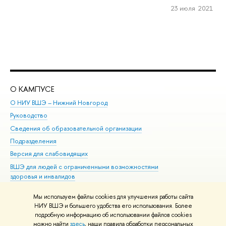
23 июля 2021
О КАМПУСЕ
ОБ
О НИУ ВШЭ – Нижний Новгород
Бак
Руководство
Маг
Сведения об образовательной организации
Вт
Подразделения
Вы
Версия для слабовидящих
Ку
ВШЭ для людей с ограниченными возможностями
Пр
здоровья и инвалидов
Рег
Единая платежная страница
Яз
Мы используем файлы cookies для улучшения работы сайта
Вы
НИУ ВШЭ и большего удобства его использования. Более
подробную информацию об использовании файлов cookies
Обр
можно найти
здесь
, наши правила обработки персональных