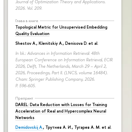
Journal of Optimization Theory and Applications.
2026. Vol. 209.
Глава в книге
Topological Metric for Unsupervised Embedding
Quality Evaluation
Shestov A., Klenitskiy A., Denisova D. et al.
In bk.: Advances in Information Retrieval: 48th
European Conference on Information Retrieval, ECIR
2026, Delft, The Netherlands, March 29 – April 2,
2026, Proceedings, Part II. (LNCS, volume 16484).
Cham: Springer Publishing Company, 2026.
P. 596-605.
Препринт
DAREL: Data Reduction with Losses for Training
Acceleration of Real and Hypercomplex Neural
Networks
Demidovskij A.
,
Трутнев А. И.
,
Тугарев А. М.
et al.