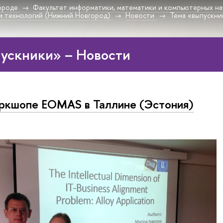
ороде
Факультет информатики, математики и компьютерных на
и технологий (Нижний Новгород)
Новости
Тема «выпускни
ускники» – Новости
ркшопе EOMAS в Таллине (Эстония)