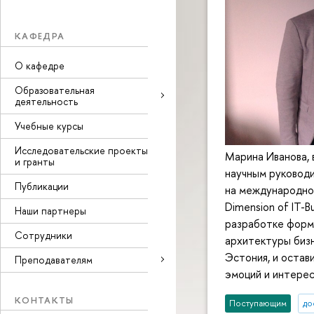
КАФЕДРА
О кафедре
Образовательная
деятельность
Учебные курсы
Исследовательские проекты
Марина Иванова, 
и гранты
научным руковод
Публикации
на международном
Dimension of IT-B
Наши партнеры
разработке форм
Сотрудники
архитектуры бизн
Эстония, и остав
Преподавателям
эмоций и интерес
КОНТАКТЫ
Поступающим
до