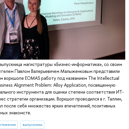
выпускница магистратуры «Бизнес-информатика», со своим
ителем Павлом Валерьевичем Малыженковым представили
 воркшопе EOMAS работу под названием The Intellectual
usiness Alignment Problem: Alloy Application, посвященную
ального инструмента для оценки степени соответствия ИТ-
ес стратегии организации. Воркшоп проводился в г. Таллин,
ил после себя множество ярких впечатлений, позитивных
ных знакомств.
стижения
выпускники