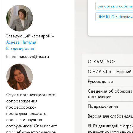
репортаж о событи
НИУ ВШЭ в Нижнем
Заведующий кафедрой
–
Асеева Наталья
Владимировна
E-mail:
naseeva@hse.ru
О КАМПУСЕ
О НИУ ВШЭ – Нижний 
Руководство
Сведения об образова
Отдел организационного
организации
сопровождения
Подразделения
профессорско-
преподавательского
Версия для слабовидя
состава и научных
сотрудников: Специалист
ВШЭ для людей с огра
возможностями здоров
по учебно-методической