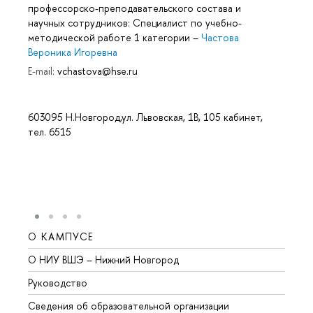
профессорско-преподавательского состава и
научных сотрудников: Специалист по учебно-
методической работе 1 категории
–
Частова
Вероника Игоревна
E-mail:
vchastova@hse.ru
603095 Н.Новгород,ул. Львовская, 1В, 105 кабинет,
тел. 6515
О КАМПУСЕ
ОБР
О НИУ ВШЭ – Нижний Новгород
Бакал
Руководство
Магис
Сведения об образовательной организации
Второ