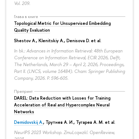
Vol. 209.
Глава в книге
Topological Metric for Unsupervised Embedding
Quality Evaluation
Shestov A., Klenitskiy A., Denisova D. et al.
In bk.: Advances in Information Retrieval: 48th European
Conference on Information Retrieval, ECIR 2026, Delft,
The Netherlands, March 29 – April 2, 2026, Proceedings,
Part II. (LNCS, volume 16484). Cham: Springer Publishing
Company, 2026.
P. 596-605.
Препринт
DAREL: Data Reduction with Losses for Training
Acceleration of Real and Hypercomplex Neural
Networks
Demidovskij A.
,
Трутнев А. И.
,
Тугарев А. М.
et al.
NeurIPS 2023 Workshop. ZmuLcqwzkl. OpenReview,