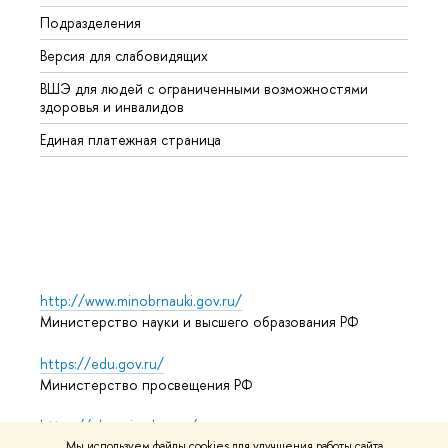
Подразделения
Высше
Версия для слабовидящих
Курсы
ВШЭ для людей с ограниченными возможностями
Профе
здоровья и инвалидов
Регио
Единая платежная страница
Языко
Выпус
Обрат
http://www.minobrnauki.gov.ru/
Министерство науки и высшего образования РФ
https://edu.gov.ru/
Министерство просвещения РФ
https://elearning.hse.ru/mooc
Массовые открытые онлайн-курсы
Мы используем файлы cookies для улучшения работы сайта