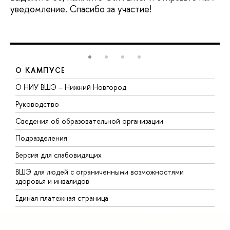
уведомление. Спасибо за участие!
О КАМПУСЕ
О НИУ ВШЭ – Нижний Новгород
Б
Руководство
М
Сведения об образовательной организации
В
Подразделения
В
Версия для слабовидящих
К
ВШЭ для людей с ограниченными возможностями
П
здоровья и инвалидов
Р
Единая платежная страница
Я
В