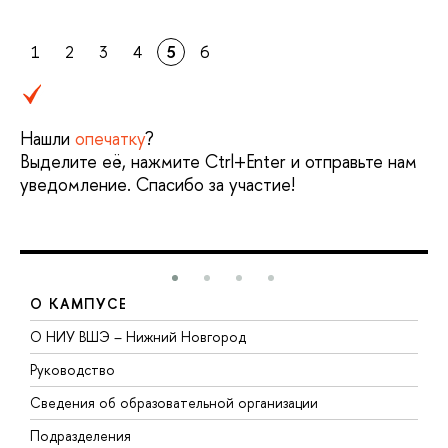
1
2
3
4
5
6
Нашли
опечатку
?
Выделите её, нажмите Ctrl+Enter и отправьте нам
уведомление. Спасибо за участие!
О КАМПУСЕ
О НИУ ВШЭ – Нижний Новгород
Б
Руководство
М
Сведения об образовательной организации
В
Подразделения
В