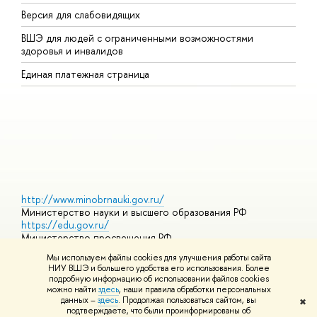
Версия для слабовидящих
К
ВШЭ для людей с ограниченными возможностями
П
здоровья и инвалидов
Р
Единая платежная страница
Я
В
О
http://www.minobrnauki.gov.ru/
Министерство науки и высшего образования РФ
https://edu.gov.ru/
Министерство просвещения РФ
https://elearning.hse.ru/mooc
Мы используем файлы cookies для улучшения работы сайта
Массовые открытые онлайн-курсы
НИУ ВШЭ и большего удобства его использования. Более
подробную информацию об использовании файлов cookies
можно найти
здесь
, наши правила обработки персональных
данных –
здесь
. Продолжая пользоваться сайтом, вы
✖
© НИУ ВШЭ 1993–2026
Адреса и контакты
Условия
подтверждаете, что были проинформированы об
использования материалов
Политика конфиденциальности
Карта