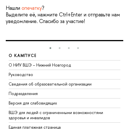
Нашли
опечатку
?
Выделите её, нажмите Ctrl+Enter и отправьте нам
уведомление. Спасибо за участие!
О КАМПУСЕ
О НИУ ВШЭ – Нижний Новгород
Б
Руководство
М
Сведения об образовательной организации
В
Подразделения
В
Версия для слабовидящих
К
ВШЭ для людей с ограниченными возможностями
П
здоровья и инвалидов
Р
Единая платежная страница