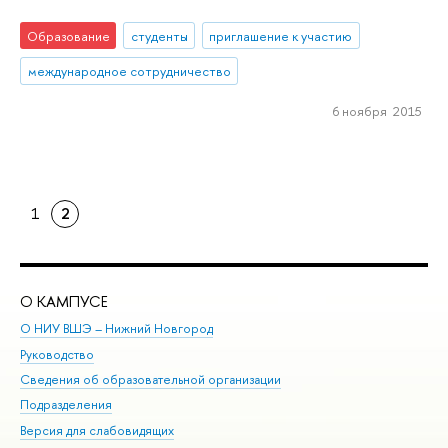
Образование
студенты
приглашение к участию
международное сотрудничество
6 ноября 2015
1
2
О КАМПУСЕ
ОБ
О НИУ ВШЭ – Нижний Новгород
Бак
Руководство
Маг
Сведения об образовательной организации
Вт
Подразделения
Вы
Версия для слабовидящих
Ку