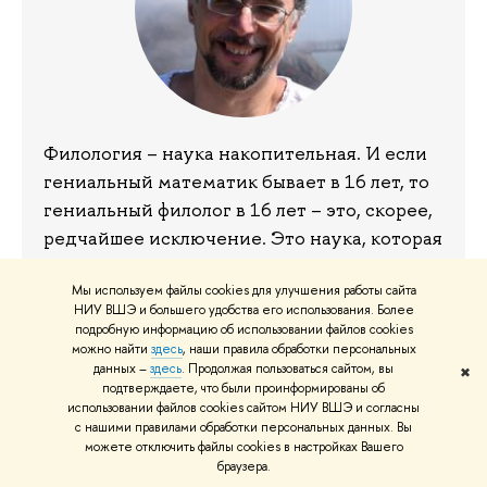
Филология – наука накопительная. И если
гениальный математик бывает в 16 лет, то
гениальный филолог в 16 лет – это, скорее,
редчайшее исключение. Это наука, которая
требует долгого накопления знаний. И
Мы используем файлы cookies для улучшения работы сайта
магистратура позволяет сделать шаг от
НИУ ВШЭ и большего удобства его использования. Более
общих представлений о том, как устроен
подробную информацию об использовании файлов cookies
мир литературы в пространство
можно найти
здесь
, наши правила обработки персональных
данных –
здесь
. Продолжая пользоваться сайтом, вы
✖
профессиональной работы. Это
подтверждаете, что были проинформированы об
действительно та сумма знаний и навыков,
использовании файлов cookies сайтом НИУ ВШЭ и согласны
с нашими правилами обработки персональных данных. Вы
которая даст возможность заниматься
можете отключить файлы cookies в настройках Вашего
осмысленной и конкретной
браузера.