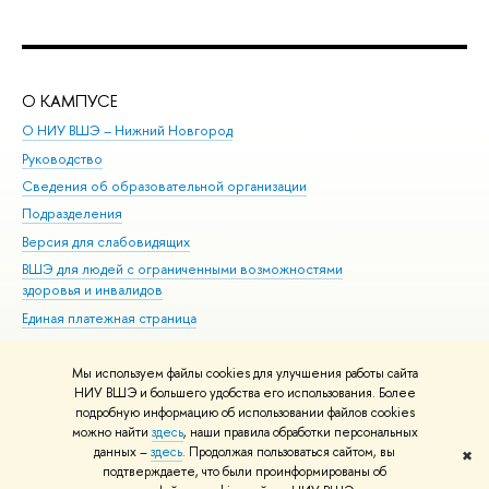
О КАМПУСЕ
ОБ
О НИУ ВШЭ – Нижний Новгород
Бак
Руководство
Маг
Сведения об образовательной организации
Вт
Подразделения
Вы
Версия для слабовидящих
Ку
ВШЭ для людей с ограниченными возможностями
Пр
здоровья и инвалидов
Рег
Единая платежная страница
Яз
Вы
Мы используем файлы cookies для улучшения работы сайта
Обр
НИУ ВШЭ и большего удобства его использования. Более
подробную информацию об использовании файлов cookies
можно найти
здесь
, наши правила обработки персональных
данных –
здесь
. Продолжая пользоваться сайтом, вы
✖
Редактору
подтверждаете, что были проинформированы об