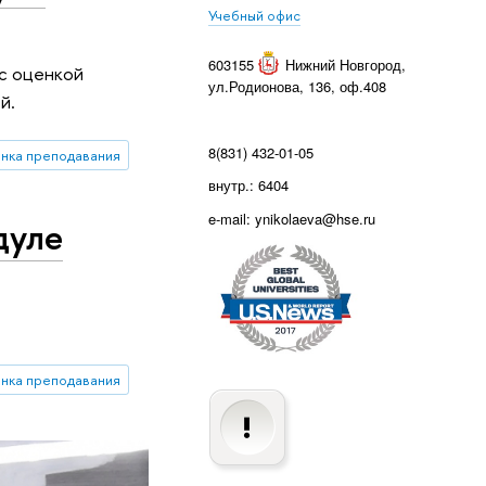
Учебный офис
603155
Нижний Новгород
,
 с оценкой
ул.Родионова, 136, оф.408
й.
8(831) 432-01-05
енка преподавания
внутр.: 6404
e-mail: ynikolaeva@hse.ru
дуле
енка преподавания