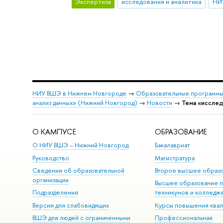
Экспертиза
исследования и аналитика
НИ
НИУ ВШЭ в Нижнем Новгороде
→
Образовательные программы
анализ данных» (Нижний Новгород)
→
Новости
→
Тема «исслед
О КАМПУСЕ
ОБРАЗОВАНИЕ
О НИУ ВШЭ – Нижний Новгород
Бакалавриат
Руководство
Магистратура
Сведения об образовательной
Второе высшее образ
организации
Высшее образование 
Подразделения
техникумов и колледж
Версия для слабовидящих
Курсы повышения ква
ВШЭ для людей с ограниченными
Профессиональная