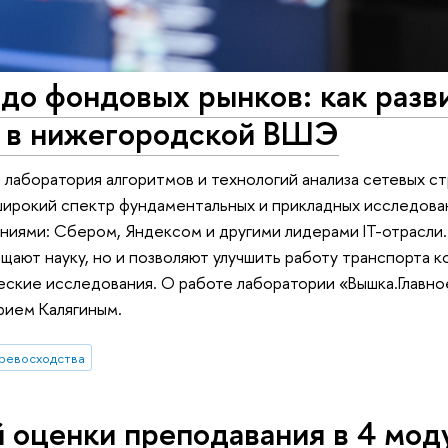
до фондовых рынков: как разв
и в нижегородской ВШЭ
лаборатория алгоритмов и технологий анализа сетевых с
рокий спектр фундаментальных и прикладных исследован
ниями: Сбером, Яндексом и другими лидерами IT-отрасли.
щают науку, но и позволяют улучшить работу транспорта к
еские исследования. О работе лаборатории «Вышка.Главн
рием Калягиным.
ревосходства
 оценки преподавания в 4 мод