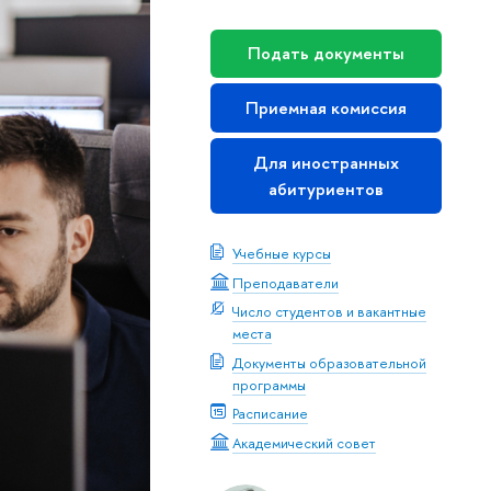
Подать документы
Приемная комиссия
Для иностранных
абитуриентов
Учебные курсы
Преподаватели
Число студентов и вакантные
места
Документы образовательной
программы
Расписание
Академический совет