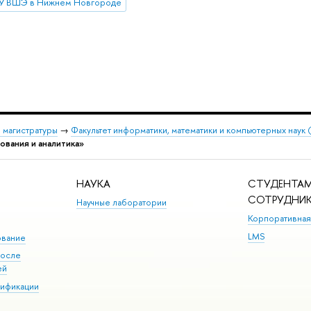
У ВШЭ в Нижнем Новгороде
 магистратуры
→
Факультет информатики, математики и компьютерных наук
ования и аналитика»
НАУКА
СТУДЕНТАМ
СОТРУДНИ
Научные лаборатории
Корпоративная
LMS
ование
после
ей
лификации