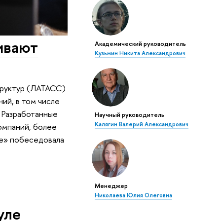
ивают
Академический руководитель
Кузьмин Никита Александрович
труктур (ЛАТАСС)
ий, в том числе
 Разработанные
Научный руководитель
Калягин Валерий Александрович
омпаний, более
ое» побеседовала
Менеджер
Николаева Юлия Олеговна
уле