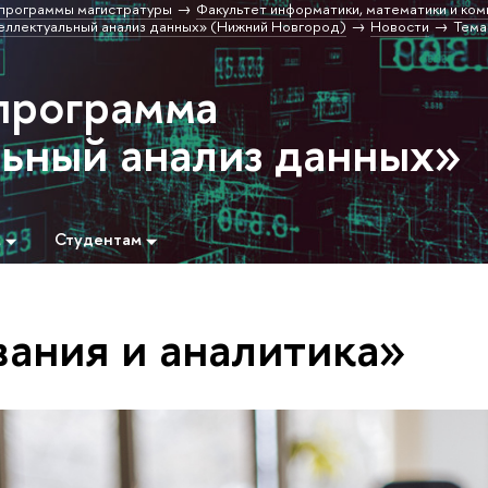
программы магистратуры
Факультет информатики, математики и ко
еллектуальный анализ данных» (Нижний Новгород)
Новости
Тема
программа
ьный анализ данных»
м
Студентам
вания и аналитика»