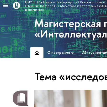
НИУ ВШЭ в Нижнем Новгороде
Образовательные 
(Нижний Новгород)
Магистерская программа «Инт
и аналитика»
Магистерская 
«Интеллектуал
О программе
Абитуриента
Тема «исследо