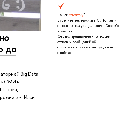
Нашли
опечатку
?
Выделите её, нажмите Ctrl+Enter и
отправьте нам уведомление. Спасибо
за участие!
но
Сервис предназначен только для
отправки сообщений об
ю до
орфографических и пунктуационных
ошибках.
аторией Big Data
 в СМИ и
 Попова,
ремии им. Ильи